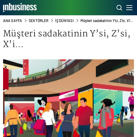
ANA SAYFA
SEKTÖRLER
İŞ DÜNYASI
Müşteri sadakatinin Y’si, Z’si, X’i…
Müşteri sadakatinin Y’si, Z’si,
X’i…