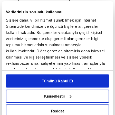
oyunlarda çeşitli hediyeler kazanmaya devam
Verilerinizin sorumlu kullanımı
ediyorlar."
Sizlere daha iyi bir hizmet sunabilmek için İnternet
Sitemizde kendimize ve üçüncü kişilere ait çerezler
kullanılmaktadır. Bu çerezler vasıtasıyla çeşitli kişisel
Yeni kuşaklarla bağ kuran bir diğer marka da
verileriniz işlenmekte olup gerekli olan çerezler bilgi
Migros. Marka, espor alanında bir ilke imza atarak
toplumu hizmetlerinin sunulması amacıyla
kullanılmaktadır. Diğer çerezler, sitemizin daha işlevsel
kendi turnuva platformunu hayata geçirdi. Zincir,
kılınması ve kişiselleştirilmesi ve sizlere yönelik
70 bini aşkın güncel web site üyesiyle turnuvalarını
reklam/pazarlama faaliyetlerinin yapılması, amaçlarıyla
sınırlı olarak açık rızanız dahilinde kullanılacaktır.
sürdürüyor. Türkiye'de sadakat programını hayata
Çerezlere ilişkin tercihlerinizi çerez paneli vasıtasıyla
geçiren ilklerden biri olan Migros, bu alanda
Tümünü Kabul Et
belirleyebilirsiniz. Çerezlere ilişkin detaylı bilgi için
Ayarlar butonuna tıklayabilir,
Çerez Bilgilendirme
düzenli araştırmalar da gerçekleştiriyor. Migros
Metnimizi ziyaret edebilirsiniz.
Kişiselleştir
Ticaret A.Ş. Müşteri Deneyim Stratejileri ve
6698 sayılı Kişisel Verilerin Korunması Kanunu uyarınca
hazırlanmış olan İnternet Sitesi Aydınlatma Metnimizi
Pazarlama İletişimi Direktörü Sinem Serdar Orpak,
Reddet
okumak ve sitemizi ziyaretiniz kapsamında