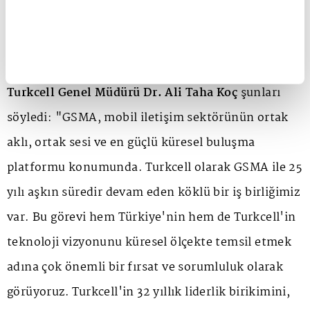
GSMA gibi dünya mobil iletişim sektörüne yön
veren bir kuruluşta böylesine önemli bir görev
daha üstlenmekten duyduğu gururu ifade eden
Turkcell Genel Müdürü Dr. Ali Taha Koç
şunları
söyledi: "GSMA, mobil iletişim sektörünün ortak
aklı, ortak sesi ve en güçlü küresel buluşma
platformu konumunda. Turkcell olarak GSMA ile 25
yılı aşkın süredir devam eden köklü bir iş birliğimiz
var. Bu görevi hem Türkiye'nin hem de Turkcell'in
teknoloji vizyonunu küresel ölçekte temsil etmek
adına çok önemli bir fırsat ve sorumluluk olarak
görüyoruz. Turkcell'in 32 yıllık liderlik birikimini,