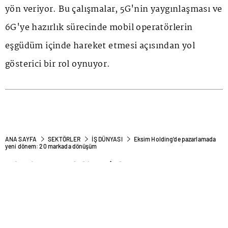
yön veriyor. Bu çalışmalar, 5G'nin yaygınlaşması ve
6G'ye hazırlık sürecinde mobil operatörlerin
eşgüdüm içinde hareket etmesi açısından yol
gösterici bir rol oynuyor.
ANA SAYFA
SEKTÖRLER
İŞ DÜNYASI
Eksim Holding’de pazarlamada
yeni dönem: 20 markada dönüşüm
Eksim Holding’de
pazarlamada yeni dönem: 20
markada dönüşüm