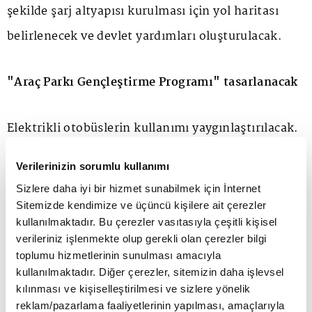
şekilde şarj altyapısı kurulması için yol haritası
belirlenecek ve devlet yardımları oluşturulacak.
"Araç Parkı Gençleştirme Programı" tasarlanacak
Elektrikli otobüslerin kullanımı yaygınlaştırılacak.
Otomotiv sektöründe döngüsel ekonomiye geçiş ve
Verilerinizin sorumlu kullanımı
pazarın dönüşümü sağlanarak yeşil dönüşüm
Sizlere daha iyi bir hizmet sunabilmek için İnternet
gerçekleştirilecek. 2053 net sıfır hedefine yönelik
Sitemizde kendimize ve üçüncü kişilere ait çerezler
kullanılmaktadır. Bu çerezler vasıtasıyla çeşitli kişisel
enerji ağı, altyapı teknolojileri ve erişim
verileriniz işlenmekte olup gerekli olan çerezler bilgi
alanlarındaki ihtiyaçlar araç gruplarına göre
toplumu hizmetlerinin sunulması amacıyla
kullanılmaktadır. Diğer çerezler, sitemizin daha işlevsel
belirlenecek.
kılınması ve kişiselleştirilmesi ve sizlere yönelik
reklam/pazarlama faaliyetlerinin yapılması, amaçlarıyla