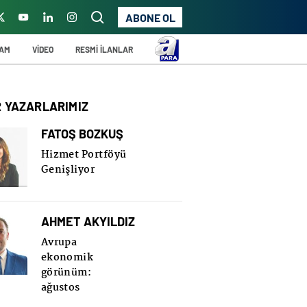
ABONE OL
ŞAM
VİDEO
RESMİ İLANLAR
R YAZARLARIMIZ
FATOŞ BOZKUŞ
Hizmet Portföyü
Genişliyor
AHMET AKYILDIZ
Avrupa
ekonomik
görünüm:
ağustos