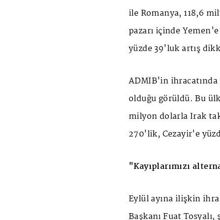
ile Romanya, 118,6 milyo
pazarı içinde Yemen'e 
yüzde 39'luk artış dikk
ADMİB'in ihracatında i
olduğu görüldü. Bu ülk
milyon dolarla Irak tak
270'lik, Cezayir'e yüzd
"Kayıplarımızı alterna
Eylül ayına ilişkin ih
Başkanı Fuat Tosyalı, 