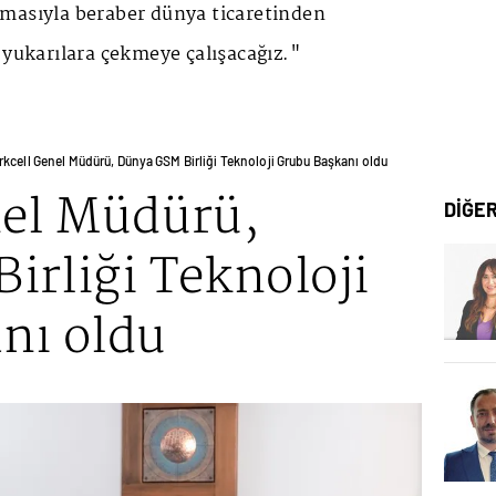
masıyla beraber dünya ticaretinden
 yukarılara çekmeye çalışacağız."
rkcell Genel Müdürü, Dünya GSM Birliği Teknoloji Grubu Başkanı oldu
nel Müdürü,
DİĞE
irliği Teknoloji
nı oldu