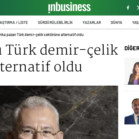
AŞTIRMA / LİSTE
SÜRDÜRÜLEBİLİRLİK
YAZARLAR
DÜNYA
YA
rika pazarı Türk demir-çelik sektörüne alternatif oldu
ı Türk demir-çelik
DİĞE
ternatif oldu