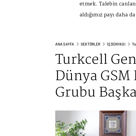
etmek. Talebin canlan
aldığımız payı daha da
ANA SAYFA
SEKTÖRLER
İŞ DÜNYASI
Tu
Turkcell Ge
Dünya GSM B
Grubu Başka