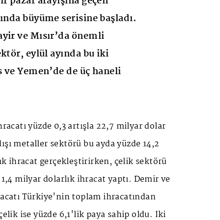
if pazar arayışına geçen
rında büyüme serisine başladı.
yir ve Mısır’da önemli
ktör, eylül ayında bu iki
as ve Yemen’de de üç haneli
hracatı yüzde 0,3 artışla 22,7 milyar dolar
ışı metaller sektörü bu ayda yüzde 14,2
lık ihracat gerçekleştirirken, çelik sektörü
 1,4 milyar dolarlık ihracat yaptı. Demir ve
racatı Türkiye'nin toplam ihracatından
çelik ise yüzde 6,1'lik paya sahip oldu. İki