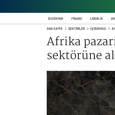
İŞ DÜNYASI
FİNANS
LİDERLİK
AR
ANA SAYFA
SEKTÖRLER
İŞ DÜNYASI
Af
Afrika pazar
sektörüne al