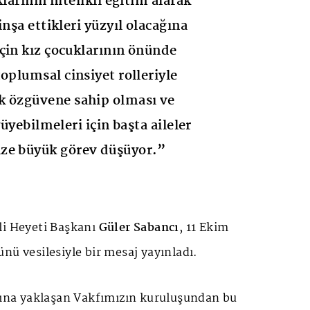
klarının nitelikli eğitim alarak
inşa ettikleri yüzyıl olacağına
çin kız çocuklarının önünde
oplumsal cinsiyet rolleriyle
k özgüvene sahip olması ve
yüyebilmeleri için başta aileler
ze büyük görev düşüyor.”
li Heyeti Başkanı
Güler Sabancı
, 11 Ekim
nü vesilesiyle bir mesaj yayınladı.
ılına yaklaşan Vakfımızın kuruluşundan bu