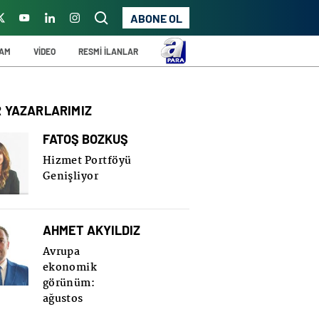
ABONE OL
ŞAM
VİDEO
RESMİ İLANLAR
R YAZARLARIMIZ
FATOŞ BOZKUŞ
Hizmet Portföyü
Genişliyor
AHMET AKYILDIZ
Avrupa
ekonomik
görünüm:
ağustos