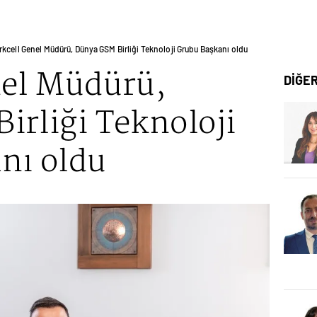
rkcell Genel Müdürü, Dünya GSM Birliği Teknoloji Grubu Başkanı oldu
nel Müdürü,
DİĞE
irliği Teknoloji
nı oldu