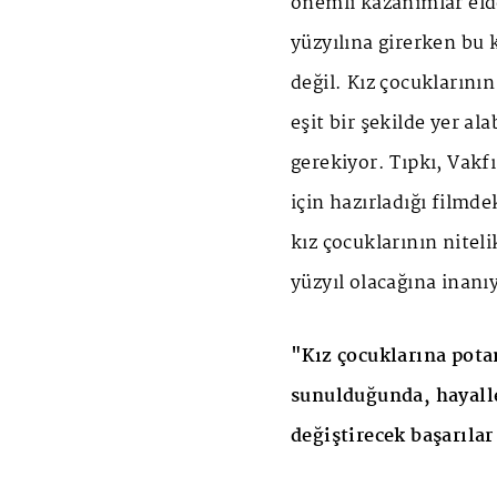
önemli kazanımlar eld
yüzyılına girerken bu 
değil. Kız çocukların
eşit bir şekilde yer al
gerekiyor. Tıpkı, Vak
için hazırladığı filmde
kız çocuklarının niteli
yüzyıl olacağına inanıy
"Kız çocuklarına potan
sunulduğunda, hayall
değiştirecek başarılar