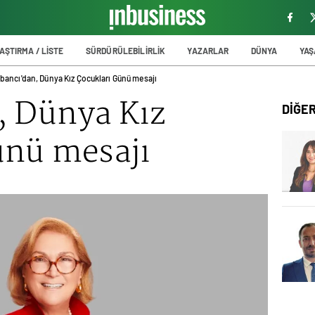
AŞTIRMA / LİSTE
SÜRDÜRÜLEBİLİRLİK
YAZARLAR
DÜNYA
YA
bancı'dan, Dünya Kız Çocukları Günü mesajı
, Dünya Kız
DİĞE
ünü mesajı