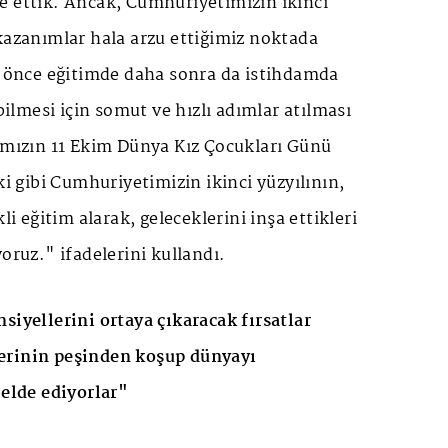
e ettik. Ancak, Cumhuriyetimizin ikinci
kazanımlar hala arzu ettiğimiz noktada
ın önce eğitimde daha sonra da istihdamda
abilmesi için somut ve hızlı adımlar atılması
fımızın 11 Ekim Dünya Kız Çocukları Günü
ki gibi Cumhuriyetimizin ikinci yüzyılının,
kli eğitim alarak, geleceklerini inşa ettikleri
oruz." ifadelerini kullandı.
siyellerini ortaya çıkaracak fırsatlar
erinin peşinden koşup dünyayı
 elde ediyorlar"