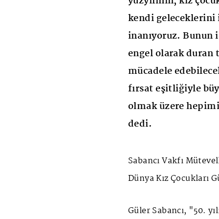
yüzyılının, kız çocu
kendi geleceklerini 
inanıyoruz. Bunun i
engel olarak duran t
mücadele edebilece
fırsat eşitliğiyle bü
olmak üzere hepimi
dedi.
Sabancı Vakfı Mütevel
Dünya Kız Çocukları Gü
Güler Sabancı, "50. y