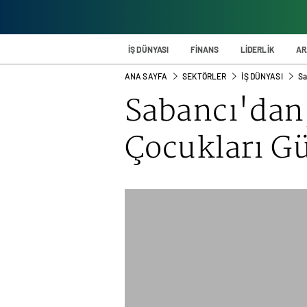
İŞ DÜNYASI
FİNANS
LİDERLİK
AR
ANA SAYFA
SEKTÖRLER
İŞ DÜNYASI
Sa
Sabancı'dan
Çocukları G