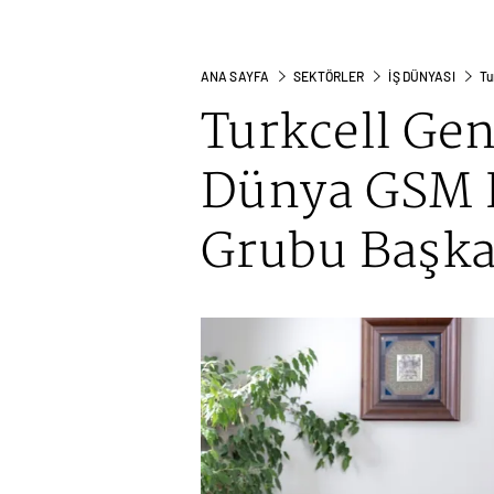
ANA SAYFA
SEKTÖRLER
İŞ DÜNYASI
Tu
Turkcell Ge
Dünya GSM B
Grubu Başka