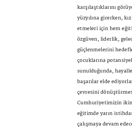
karşılaştıklarını görü
yüzyılına girerken, kız
etmeleri için hem eği
özgüven, liderlik, gel
güçlenmelerini hedefl
çocuklarına potansiyel
sunulduğunda, hayalle
başarılar elde ediyorl
çevresini dönüştürmes
Cumhuriyetimizin ikin
eğitimde yarın istihd
çalışmaya devam edec