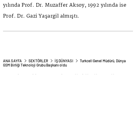
yılında Prof. Dr. Muzaffer Aksoy, 1992 yılında ise
Prof. Dr. Gazi Yaşargil almıştı.
ANA SAYFA
SEKTÖRLER
İŞ DÜNYASI
Turkcell Genel Müdürü, Dünya
GSM Birliği Teknoloji Grubu Başkanı oldu
Turkcell Genel Müdürü, Dünya
GSM Birliği Teknoloji Grubu
Başkanı oldu