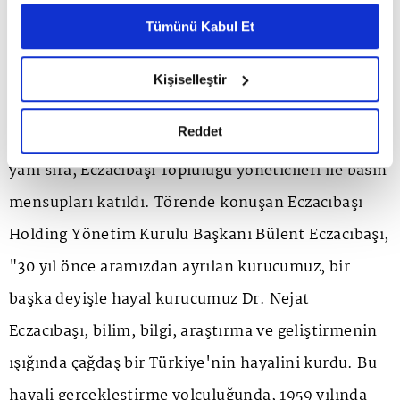
Ayarlar butonuna tıklayabilir,
Çerez Bilgilendirme
Metnimizi ziyaret edebilirsiniz.
Tümünü Kabul Et
6698 sayılı Kişisel Verilerin Korunması Kanunu uyarınca
hazırlanmış olan İnternet Sitesi Aydınlatma Metnimizi
6 Ekim 2023 Cuma günü düzenlenen ödül törenine
Kişiselleştir
okumak ve sitemizi ziyaretiniz kapsamında
Dr. Nejat F. Eczacıbaşı Tıp Ödülleri Bilimsel
gerçekleştirilen veri işleme faaliyetleri ile ilgili daha
detaylı bilgi almak için lütfen
tıklayınız.
Reddet
Değerlendirme Kurulu üyeleri ve ödül kazananların
yanı sıra, Eczacıbaşı Topluluğu yöneticileri ile basın
mensupları katıldı. Törende konuşan Eczacıbaşı
Holding Yönetim Kurulu Başkanı Bülent Eczacıbaşı,
"30 yıl önce aramızdan ayrılan kurucumuz, bir
başka deyişle hayal kurucumuz Dr. Nejat
Eczacıbaşı, bilim, bilgi, araştırma ve geliştirmenin
ışığında çağdaş bir Türkiye'nin hayalini kurdu. Bu
hayali gerçekleştirme yolculuğunda, 1959 yılında