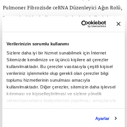
Pulmoner Fibrozisde ceRNA Düzenleyici Ağın Rolü,
Potansiyel Biyobelirteç ve Tedavi Hedeflerinin
Sistem Biyolojisi Yöntemleri ile Belirlenmesi"
çalışmasıyla Muhammed Fatih Kırcalı'ya verildi.
Verilerinizin sorumlu kullanımı
Sizlere daha iyi bir hizmet sunabilmek için İnternet
Sitemizde kendimize ve üçüncü kişilere ait çerezler
kullanılmaktadır. Bu çerezler vasıtasıyla çeşitli kişisel
verileriniz işlenmekte olup gerekli olan çerezler bilgi
toplumu hizmetlerinin sunulması amacıyla
kullanılmaktadır. Diğer çerezler, sitemizin daha işlevsel
kılınması ve kişiselleştirilmesi ve sizlere yönelik
reklam/pazarlama faaliyetlerinin yapılması, amaçlarıyla
sınırlı olarak açık rızanız dahilinde kullanılacaktır.
Çerezlere ilişkin tercihlerinizi çerez paneli vasıtasıyla
Ayarlar
belirleyebilirsiniz. Çerezlere ilişkin detaylı bilgi için