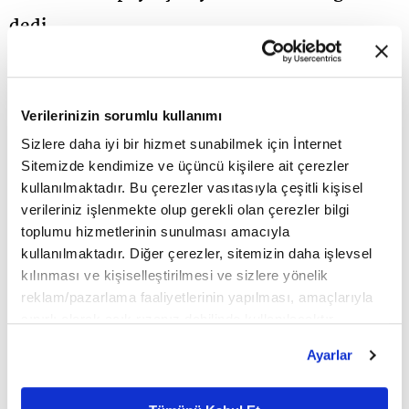
dedi.
Turkcell Genel Müdürü Dr. Ali Taha Koç, Dünya
GSM Birliği GSMA'nın Teknoloji Grubu Başkanı
Verilerinizin sorumlu kullanımı
oldu. Ürün ve teknoloji mimarisi, şebeke evrimi, iş
Sizlere daha iyi bir hizmet sunabilmek için İnternet
Sitemizde kendimize ve üçüncü kişilere ait çerezler
birliklerinin genişletilmesi, global standartlar ve
kullanılmaktadır. Bu çerezler vasıtasıyla çeşitli kişisel
çalışma gruplarının koordinasyonu gibi başlıklarda
verileriniz işlenmekte olup gerekli olan çerezler bilgi
toplumu hizmetlerinin sunulması amacıyla
çalışmalar yürüterek Yönetim Kurulu'na destek
kullanılmaktadır. Diğer çerezler, sitemizin daha işlevsel
veren GSMA Teknoloji Grubu, birlik bünyesinde
kılınması ve kişiselleştirilmesi ve sizlere yönelik
reklam/pazarlama faaliyetlerinin yapılması, amaçlarıyla
önemli bir görev üstleniyor.
sınırlı olarak açık rızanız dahilinde kullanılacaktır.
Dr. Ali Taha Koç'un GSMA Teknoloji Grubu Başkanı
Çerezlere ilişkin tercihlerinizi çerez paneli vasıtasıyla
Ayarlar
belirleyebilirsiniz. Çerezlere ilişkin detaylı bilgi için
seçilmesi, Turkcell'in GSMA Yönetim Kurulu
Ayarlar butonuna tıklayabilir,
Çerez Bilgilendirme
üyeliğiyle güçlenen küresel temsilini daha da
Metnimizi ziyaret edebilirsiniz.