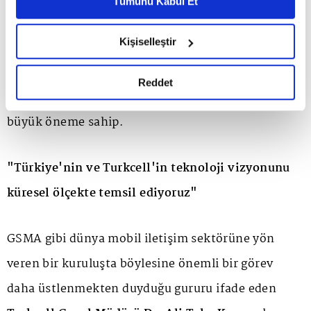
Tümünü Kabul Et
6698 sayılı Kişisel Verilerin Korunması Kanunu uyarınca
stratejik bir seviyeye taşıyor. Bu yeni görev,
hazırlanmış olan İnternet Sitesi Aydınlatma Metnimizi
Kişiselleştir
Türkiye'nin ve Turkcell'in mobil iletişim, dijital
okumak ve sitemizi ziyaretiniz kapsamında
gerçekleştirilen veri işleme faaliyetleri ile ilgili daha
altyapı, yapay zekâ, siber güvenlik gibi alanlarda
detaylı bilgi almak için lütfen
tıklayınız.
Reddet
sektöre daha etkin katkı sunması açısından da
büyük öneme sahip.
"Türkiye'nin ve Turkcell'in teknoloji vizyonunu
küresel ölçekte temsil ediyoruz"
GSMA gibi dünya mobil iletişim sektörüne yön
veren bir kuruluşta böylesine önemli bir görev
daha üstlenmekten duyduğu gururu ifade eden