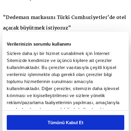
"Dedeman markasını Türki Cumhuriyetler'de otel
açarak büyütmek istiyoruz"
Verilerinizin sorumlu kullanımı
Yaptığı konuşmada, son iki yılda Dedeman markası
Sizlere daha iyi bir hizmet sunabilmek için İnternet
olarak bir maraton koştuklarını belirten Dedeman
Sitemizde kendimize ve üçüncü kişilere ait çerezler
Yönetim Kurulu Başkanı Banu Dedeman;
kullanılmaktadır. Bu çerezler vasıtasıyla çeşitli kişisel
verileriniz işlenmekte olup gerekli olan çerezler bilgi
"Attığımız her bir imza, açılışını
toplumu hizmetlerinin sunulması amacıyla
gerçekleştirdiğimiz her bir otel bizi yeni duraklara
kullanılmaktadır. Diğer çerezler, sitemizin daha işlevsel
kılınması ve kişiselleştirilmesi ve sizlere yönelik
taşırken, bölge istihdamına katkı sağlama olanağı
reklam/pazarlama faaliyetlerinin yapılması, amaçlarıyla
da buluyoruz. 1966'da kurulmuş bir marka olarak
sınırlı olarak açık rızanız dahilinde kullanılacaktır.
Çerezlere ilişkin tercihlerinizi çerez paneli vasıtasıyla
her zaman yerli ve milli olmakla övünüyor, bunun
Tümünü Kabul Et
belirleyebilirsiniz. Çerezlere ilişkin detaylı bilgi için
Ayarlar butonuna tıklayabilir,
Çerez Bilgilendirme