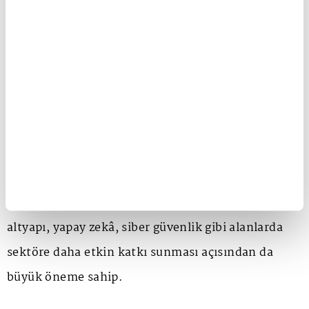
çalışma gruplarının koordinasyonu gibi başlıklarda
çalışmalar yürüterek Yönetim Kurulu'na destek
veren GSMA Teknoloji Grubu, birlik bünyesinde
önemli bir görev üstleniyor.
Dr. Ali Taha Koç'un GSMA Teknoloji Grubu Başkanı
seçilmesi, Turkcell'in GSMA Yönetim Kurulu
üyeliğiyle güçlenen küresel temsilini daha da
stratejik bir seviyeye taşıyor. Bu yeni görev,
Türkiye'nin ve Turkcell'in mobil iletişim, dijital
altyapı, yapay zekâ, siber güvenlik gibi alanlarda
sektöre daha etkin katkı sunması açısından da
büyük öneme sahip.