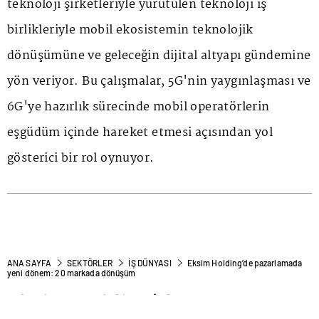
teknoloji şirketleriyle yürütülen teknoloji iş
birlikleriyle mobil ekosistemin teknolojik
dönüşümüne ve geleceğin dijital altyapı gündemine
yön veriyor. Bu çalışmalar, 5G'nin yaygınlaşması ve
6G'ye hazırlık sürecinde mobil operatörlerin
eşgüdüm içinde hareket etmesi açısından yol
gösterici bir rol oynuyor.
ANA SAYFA
SEKTÖRLER
İŞ DÜNYASI
Eksim Holding’de pazarlamada
yeni dönem: 20 markada dönüşüm
Eksim Holding’de