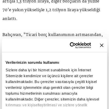
artışla 1,3 trilyon liraya, diğer borçların da yüzde
70'e yakın yükselişle 1,2 trilyon liraya yükseldiği
anlattı.
Bahçıvan, "Ticari borç kullanımının artmasından,
firmaların kaynak ihtiyacını finans kuruluşları
dışında, kendi içlerinde borçlanarak çözmeye
çalıştıklarını anlıyoruz." şeklinde konuştu.
Verilerinizin sorumlu kullanımı
Sizlere daha iyi bir hizmet sunabilmek için İnternet
Sitemizde kendimize ve üçüncü kişilere ait çerezler
En büyük 500 kuruluşun kısa vadeli mali
kullanılmaktadır. Bu çerezler vasıtasıyla çeşitli kişisel
borçlarındaki artışın yüzde 99, uzun vadeli
verileriniz işlenmekte olup gerekli olan çerezler bilgi
toplumu hizmetlerinin sunulması amacıyla
borçlarındaki yükselişin ise yüzde 37 olduğunu
kullanılmaktadır. Diğer çerezler, sitemizin daha işlevsel
aktaran Bahçıvan, kısa vadeli mali borçların toplam
kılınması ve kişiselleştirilmesi ve sizlere yönelik