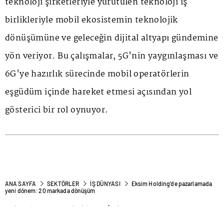
teknoloji şirketleriyle yürütülen teknoloji iş
birlikleriyle mobil ekosistemin teknolojik
dönüşümüne ve geleceğin dijital altyapı gündemine
yön veriyor. Bu çalışmalar, 5G'nin yaygınlaşması ve
6G'ye hazırlık sürecinde mobil operatörlerin
eşgüdüm içinde hareket etmesi açısından yol
gösterici bir rol oynuyor.
ANA SAYFA
SEKTÖRLER
İŞ DÜNYASI
Eksim Holding’de pazarlamada
yeni dönem: 20 markada dönüşüm
Eksim Holding’de