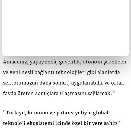
adına çok önemli bir fırsat ve sorumluluk olarak
görüyoruz. Turkcell'in 32 yıllık liderlik birikimini,
güçlü saha deneyimini, dijital servislerdeki
uzmanlığını ve insan odaklı teknoloji yaklaşımını
global ekosistemle paylaşmayı sürdüreceğiz.
Amacımız, yapay zekâ, güvenlik, otonom şebekeler
ve yeni nesil bağlantı teknolojileri gibi alanlarda
sektörümüzün daha somut, uygulanabilir ve ortak
fayda üreten sonuçlara ulaşmasını sağlamak."
"Türkiye, konumu ve potansiyeliyle global
teknoloji ekosistemi içinde özel bir yere sahip"