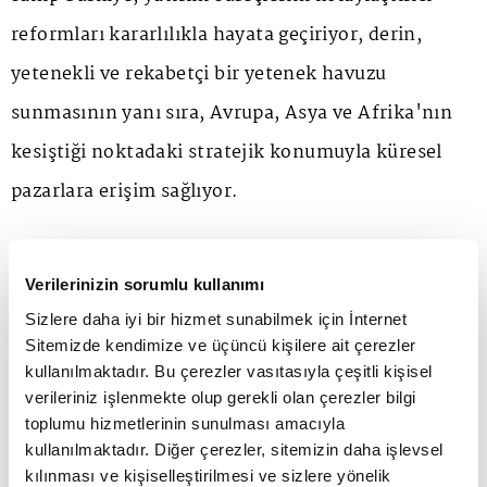
reformları kararlılıkla hayata geçiriyor, derin,
yetenekli ve rekabetçi bir yetenek havuzu
sunmasının yanı sıra, Avrupa, Asya ve Afrika'nın
kesiştiği noktadaki stratejik konumuyla küresel
pazarlara erişim sağlıyor.
Uluslararası yatırımcıların Türkiye'yi coğrafi
Verilerinizin sorumlu kullanımı
komşularından ayırmasında, ülkenin genç,
Sizlere daha iyi bir hizmet sunabilmek için İnternet
nitelikli, rekabetçi, teknolojiyi yakından takip eden
Sitemizde kendimize ve üçüncü kişilere ait çerezler
kullanılmaktadır. Bu çerezler vasıtasıyla çeşitli kişisel
ve girişimci iş kültürüne sahip yetenek havuzu öne
verileriniz işlenmekte olup gerekli olan çerezler bilgi
çıkıyor.
toplumu hizmetlerinin sunulması amacıyla
kullanılmaktadır. Diğer çerezler, sitemizin daha işlevsel
kılınması ve kişiselleştirilmesi ve sizlere yönelik