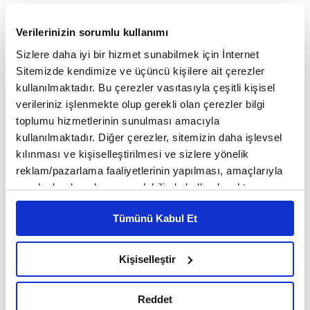
zinciri unvanına sahibiz. Gel-Al servis, Little
Caesars Global'in uzun süredir başarıyla uyguladığı
Verilerinizin sorumlu kullanımı
Sizlere daha iyi bir hizmet sunabilmek için İnternet
bir sistem. Yeni hedefimiz Little Caesars
Sitemizde kendimize ve üçüncü kişilere ait çerezler
Türkiye'nin 'Gel-Al' servisini yaygınlaştırırken
kullanılmaktadır. Bu çerezler vasıtasıyla çeşitli kişisel
verileriniz işlenmekte olup gerekli olan çerezler bilgi
müşterinin tercihen yürüyerek geldiği şube sayısını
toplumu hizmetlerinin sunulması amacıyla
da artırmak. Türkiye'deki orta vade hedefimiz
kullanılmaktadır. Diğer çerezler, sitemizin daha işlevsel
kılınması ve kişiselleştirilmesi ve sizlere yönelik
müşteriye her yerde yakın olmak, gelip almak için
reklam/pazarlama faaliyetlerinin yapılması, amaçlarıyla
zaman ve enerji harcamamasını ve böylece eve
sınırlı olarak açık rızanız dahilinde kullanılacaktır.
Çerezlere ilişkin tercihlerinizi çerez paneli vasıtasıyla
teslimatı azaltarak değişim yarattığımız karbon
Tümünü Kabul Et
belirleyebilirsiniz. Çerezlere ilişkin detaylı bilgi için
ayak izinin daha da küçülmesini sağlamak. Şu anda
Ayarlar butonuna tıklayabilir,
Çerez Bilgilendirme
Metnimizi ziyaret edebilirsiniz.
120 olan şube sayımızı 2025 sonunda ise 300'e
Kişiselleştir
6698 sayılı Kişisel Verilerin Korunması Kanunu uyarınca
çıkarmayı, beş yıl içinde 600 şube olmayı
hazırlanmış olan İnternet Sitesi Aydınlatma Metnimizi
Reddet
okumak ve sitemizi ziyaretiniz kapsamında
hedefliyoruz" dedi.