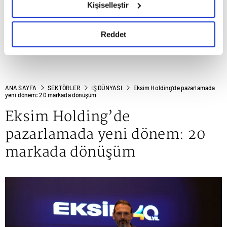
Kişiselleştir
okumak ve sitemizi ziyaretiniz kapsamında
gösterici bir rol oynuyor.
gerçekleştirilen veri işleme faaliyetleri ile ilgili daha
detaylı bilgi almak için lütfen
tıklayınız.
Reddet
ANA SAYFA
SEKTÖRLER
İŞ DÜNYASI
Eksim Holding’de pazarlamada
yeni dönem: 20 markada dönüşüm
Eksim Holding’de
pazarlamada yeni dönem: 20
markada dönüşüm