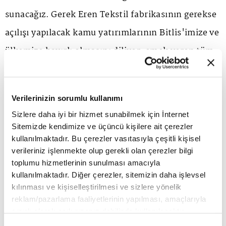
sunacağız. Gerek Eren Tekstil fabrikasının gerekse
açılışı yapılacak kamu yatırımlarının Bitlis'imize ve
ülkemize hayırlı olmasını diliyor, emek veren tüm
ekiplere teşekkür ediyoruz.
Verilerinizin sorumlu kullanımı
Sayın Cumhurbaşkanımız Recep Tayyip Erdoğan'ın
Sizlere daha iyi bir hizmet sunabilmek için İnternet
da açılışımıza katılarak bölgeye ve tekstil
Sitemizde kendimize ve üçüncü kişilere ait çerezler
sektörüne olan güven ve desteğini bir kez daha
kullanılmaktadır. Bu çerezler vasıtasıyla çeşitli kişisel
verileriniz işlenmekte olup gerekli olan çerezler bilgi
görmekten dolayı da onur ve gurur duyduk.
toplumu hizmetlerinin sunulması amacıyla
Kendisine ve devletimize, değerli katkıları için çok
kullanılmaktadır. Diğer çerezler, sitemizin daha işlevsel
kılınması ve kişiselleştirilmesi ve sizlere yönelik
teşekkürlerimizi iletiriz."
reklam/pazarlama faaliyetlerinin yapılması, amaçlarıyla
sınırlı olarak açık rızanız dahilinde kullanılacaktır.
Çerezlere ilişkin tercihlerinizi çerez paneli vasıtasıyla