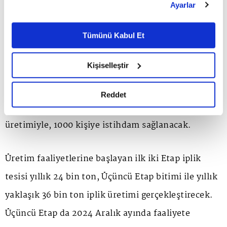
İstihdama katkıda bulunacak
Ayarlar
belirleyebilirsiniz. Çerezlere ilişkin detaylı bilgi için
Ayarlar butonuna tıklayabilir,
Çerez Bilgilendirme
Eren Tekstil tarafından yaklaşık 200 milyon dolar
Metnimizi ziyaret edebilirsiniz.
Tümünü Kabul Et
6698 sayılı Kişisel Verilerin Korunması Kanunu uyarınca
değerindeki yatırım, toplam üç etaptan oluşuyor.
hazırlanmış olan İnternet Sitesi Aydınlatma Metnimizi
Kişiselleştir
Temelleri 2021 yılında atılan, toplam 215 bin
okumak ve sitemizi ziyaretiniz kapsamında
gerçekleştirilen veri işleme faaliyetleri ile ilgili daha
metrekare açık, yaklaşık 100 bin metrekare kapalı
detaylı bilgi almak için lütfen
tıklayınız.
Reddet
alana sahip iplik tesislerinde yıllık 36 bin ton iplik
üretimiyle, 1000 kişiye istihdam sağlanacak.
Üretim faaliyetlerine başlayan ilk iki Etap iplik
tesisi yıllık 24 bin ton, Üçüncü Etap bitimi ile yıllık
yaklaşık 36 bin ton iplik üretimi gerçekleştirecek.
Üçüncü Etap da 2024 Aralık ayında faaliyete