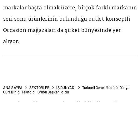
markalar başta olmak üzere, birçok farklı markanın
seri sonu ürünlerinin bulunduğu outlet konseptli
Occasion mağazaları da şirket bünyesinde yer
alıyor.
ANA SAYFA
SEKTÖRLER
İŞ DÜNYASI
Turkcell Genel Müdürü, Dünya
GSM Birliği Teknoloji Grubu Başkanı oldu
Turkcell Genel Müdürü, Dünya
GSM Birliği Teknoloji Grubu
Başkanı oldu