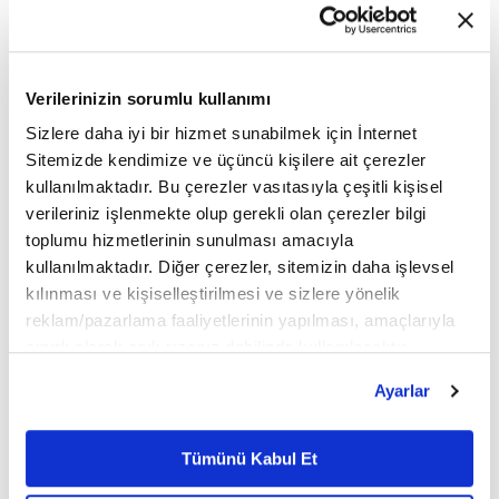
sonunda Kaleseramik'in halk arz net büyüklüğü
toplamda 2 milyar 735 milyon TL olarak
gerçekleşti. Seramik Bayramı'nı kutladığımız 27
Verilerinizin sorumlu kullanımı
Temmuz günü ise, şirketimizin hisseleri Borsa
Sizlere daha iyi bir hizmet sunabilmek için İnternet
Sitemizde kendimize ve üçüncü kişilere ait çerezler
İstanbul'da işlem görmeye başladı. Kaleseramik
kullanılmaktadır. Bu çerezler vasıtasıyla çeşitli kişisel
olarak, şimdi yatırımcılarımız ile birlikte bugün
verileriniz işlenmekte olup gerekli olan çerezler bilgi
toplumu hizmetlerinin sunulması amacıyla
dünden çok daha güçlü ve yeni başarılar için çok
kullanılmaktadır. Diğer çerezler, sitemizin daha işlevsel
daha kararlıyız.
kılınması ve kişiselleştirilmesi ve sizlere yönelik
reklam/pazarlama faaliyetlerinin yapılması, amaçlarıyla
sınırlı olarak açık rızanız dahilinde kullanılacaktır.
Halka arz sürecinin ardından açıkladığımız yılın ilk
Çerezlere ilişkin tercihlerinizi çerez paneli vasıtasıyla
Ayarlar
belirleyebilirsiniz. Çerezlere ilişkin detaylı bilgi için
6 ayına ilişkin rakamların beklentilerimiz
Ayarlar butonuna tıklayabilir,
Çerez Bilgilendirme
doğrultusunda gelmesi bizleri ayrıca mutlu etti.
Metnimizi ziyaret edebilirsiniz.
Tümünü Kabul Et
6698 sayılı Kişisel Verilerin Korunması Kanunu uyarınca
Şirket olarak, yılın ilk yarısındaki net dönem