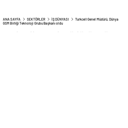
ANA SAYFA
SEKTÖRLER
İŞ DÜNYASI
Turkcell Genel Müdürü, Dünya
GSM Birliği Teknoloji Grubu Başkanı oldu
Turkcell Genel Müdürü, Dünya
GSM Birliği Teknoloji Grubu
Başkanı oldu