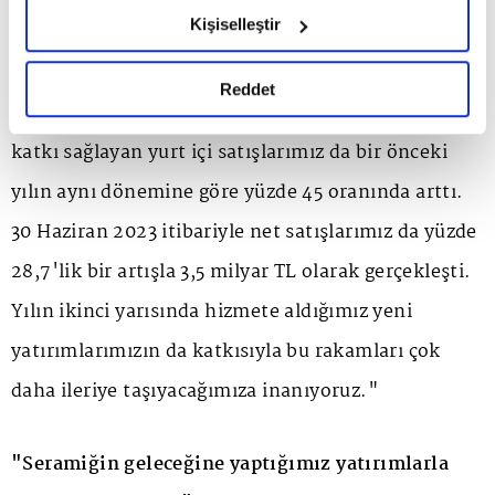
hazırlanmış olan İnternet Sitesi Aydınlatma Metnimizi
Kişiselleştir
karımızı, 2022 yılının aynı dönemine göre yüzde 33
okumak ve sitemizi ziyaretiniz kapsamında
gerçekleştirilen veri işleme faaliyetleri ile ilgili daha
oranında artırarak, 554 milyon TL'ye çıkardık. Bu
detaylı bilgi almak için lütfen
tıklayınız.
Reddet
süreçte önemli bir ivme yakalayan ve bize pozitif
katkı sağlayan yurt içi satışlarımız da bir önceki
yılın aynı dönemine göre yüzde 45 oranında arttı.
30 Haziran 2023 itibariyle net satışlarımız da yüzde
28,7'lik bir artışla 3,5 milyar TL olarak gerçekleşti.
Yılın ikinci yarısında hizmete aldığımız yeni
yatırımlarımızın da katkısıyla bu rakamları çok
daha ileriye taşıyacağımıza inanıyoruz."
"Seramiğin geleceğine yaptığımız yatırımlarla