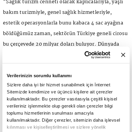
"Sağlık turizm cenneti olarak kaplıcalarıyla, yaşlı
bakım turizmiyle, genel sağlık hizmetleriyle,
estetik operasyonlarla bunu kabaca 4 sac ayağına
böldüğümüz zaman, sektörün Türkiye geneli cirosu
bu çerçevede 20 milyar doları buluyor. Dünyada
oluşturmuş olduğumuz sağlık turizmi cennetinin
varlığını korumak ve geliştirmek için de farkındalık
ile çalışmamız lazım diye düşünüyorum." dedi.
Verilerinizin sorumlu kullanımı
Sizlere daha iyi bir hizmet sunabilmek için İnternet
Sitemizde kendimize ve üçüncü kişilere ait çerezler
2023 yıl sonunu, 2022 yılına paralel 4 milyar dolar
kullanılmaktadır. Bu çerezler vasıtasıyla çeşitli kişisel
ve üstünde bir ciro ile tamamlamayı
verileriniz işlenmekte olup gerekli olan çerezler bilgi
toplumu hizmetlerinin sunulması amacıyla
hedeflediklerini belirten Terziler, "Yılın geri kalan
kullanılmaktadır. Diğer çerezler, sitemizin daha işlevsel
aylarında 2,5 milyar dolarlık cirolara rahatlıkla
kılınması ve kişiselleştirilmesi ve sizlere yönelik