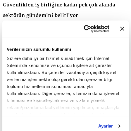
Güvenlikten iş birliğine kadar pek çok alanda
sektörün gündemini belirliyor
GSMA Teknoloji Grubu, yeni nesil şebeke
mimarileri, ağ dilimleme (network slicing) ve bulut
Verilerinizin sorumlu kullanımı
tabanlı teknoloji uygulamaları gibi alanlarda
Sizlere daha iyi bir hizmet sunabilmek için İnternet
sektörün ortak standartlarını belirliyor. Grup
Sitemizde kendimize ve üçüncü kişilere ait çerezler
kullanılmaktadır. Bu çerezler vasıtasıyla çeşitli kişisel
ayrıca siber güvenlik, kullanıcı rızası yönetimi,
verileriniz işlenmekte olup gerekli olan çerezler bilgi
kritik acil çağrı servisleri ve küresel ağ
toplumu hizmetlerinin sunulması amacıyla
kullanılmaktadır. Diğer çerezler, sitemizin daha işlevsel
sertifikasyon süreçlerinde de bu standardizasyon
kılınması ve kişiselleştirilmesi ve sizlere yönelik
çalışmalarını yürütüyor. Yapay zekâ odaklı otonom
reklam/pazarlama faaliyetlerinin yapılması, amaçlarıyla
sınırlı olarak açık rızanız dahilinde kullanılacaktır.
ağ yönetimi, gelişmiş bulut altyapıları ve büyük
Çerezlere ilişkin tercihlerinizi çerez paneli vasıtasıyla
Ayarlar
teknoloji şirketleriyle yürütülen teknoloji iş
belirleyebilirsiniz. Çerezlere ilişkin detaylı bilgi için