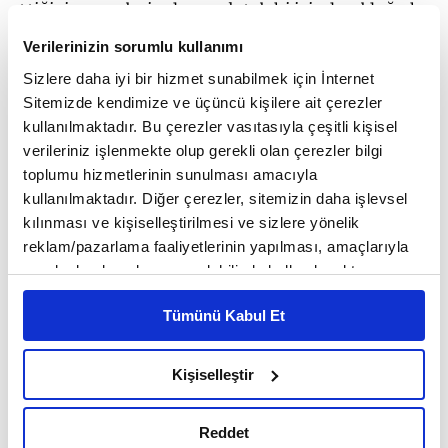
ettiği, işverenlerin de emek talebi içinde olduğu bu
piyasada işverenler rekabet etmekten, yani
Verilerinizin sorumlu kullanımı
çalışanlarına daha iyi koşullar sağlayarak bu
Sizlere daha iyi bir hizmet sunabilmek için İnternet
Sitemizde kendimize ve üçüncü kişilere ait çerezler
çalışanları muhafaza etmekten veya yeni istihdam
kullanılmaktadır. Bu çerezler vasıtasıyla çeşitli kişisel
etmekten vazgeçiyor." ifadesini kullandı.
verileriniz işlenmekte olup gerekli olan çerezler bilgi
toplumu hizmetlerinin sunulması amacıyla
kullanılmaktadır. Diğer çerezler, sitemizin daha işlevsel
"Ticari sırlar korunabilir"
kılınması ve kişiselleştirilmesi ve sizlere yönelik
reklam/pazarlama faaliyetlerinin yapılması, amaçlarıyla
sınırlı olarak açık rızanız dahilinde kullanılacaktır.
İşveren ile işçi arasında işin gereklerine göre belirli
Çerezlere ilişkin tercihlerinizi çerez paneli vasıtasıyla
Tümünü Kabul Et
koşullar dahilinde rekabet etmeme yükümlülüğü ve
belirleyebilirsiniz. Çerezlere ilişkin detaylı bilgi için
Ayarlar butonuna tıklayabilir,
Çerez Bilgilendirme
benzeri yükümlülükler getirilebileceğini bildiren
Metnimizi ziyaret edebilirsiniz.
Kişiselleştir
Küle, "Böylece know-how ve ticari sır korumasının
6698 sayılı Kişisel Verilerin Korunması Kanunu uyarınca
hazırlanmış olan İnternet Sitesi Aydınlatma Metnimizi
sağlanması ya da eğitim gibi yatırımların kaybının
Reddet
okumak ve sitemizi ziyaretiniz kapsamında