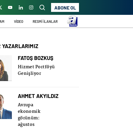
ABONE OL
ŞAM
VİDEO
RESMİ İLANLAR
R YAZARLARIMIZ
FATOŞ BOZKUŞ
Hizmet Portföyü
Genişliyor
AHMET AKYILDIZ
Avrupa
ekonomik
görünüm:
ağustos