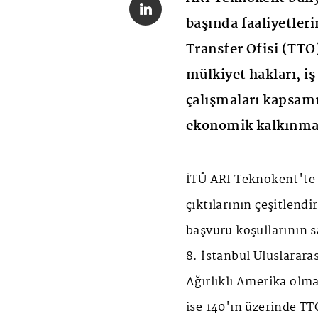
başında faaliyetler
Transfer Ofisi (TTO)
mülkiyet hakları, i
çalışmaları kapsamı
ekonomik kalkınmay
İTÜ ARI Teknokent'te f
çıktılarının çeşitlendi
başvuru koşullarının s
8. İstanbul Uluslarara
Ağırlıklı Amerika olm
ise 140'ın üzerinde TTO