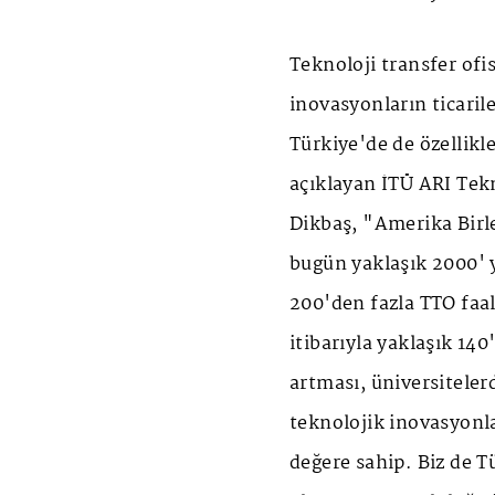
Teknoloji transfer ofi
inovasyonların ticaril
Türkiye'de de özellik
açıklayan İTÜ ARI Tek
Dikbaş, "Amerika Birl
bugün yaklaşık 2000' 
200'den fazla TTO faal
itibarıyla yaklaşık 140
artması, üniversiteler
teknolojik inovasyonla
değere sahip. Biz de T