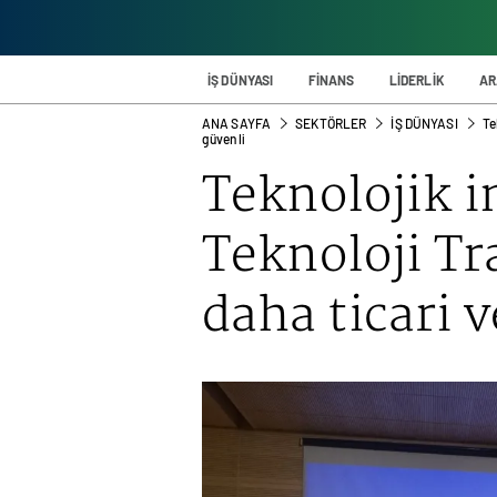
İŞ DÜNYASI
FİNANS
LİDERLİK
AR
ANA SAYFA
SEKTÖRLER
İŞ DÜNYASI
Te
güvenli
Teknolojik 
Teknoloji Tra
daha ticari 