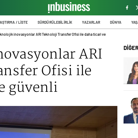
AŞTIRMA / LİSTE
SÜRDÜRÜLEBİLİRLİK
YAZARLAR
DÜNYA
YA
knolojik inovasyonlar ARI Teknoloji Transfer Ofisi ile daha ticari ve
inovasyonlar ARI
DİĞE
nsfer Ofisi ile
ve güvenli