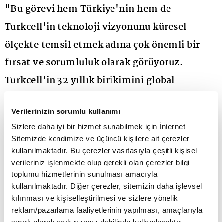
"Bu görevi hem Türkiye'nin hem de
Turkcell'in teknoloji vizyonunu küresel
ölçekte temsil etmek adına çok önemli bir
fırsat ve sorumluluk olarak görüyoruz.
Turkcell'in 32 yıllık birikimini global
ekosistemle paylaşmaya devam edeceğiz"
Verilerinizin sorumlu kullanımı
dedi.
Sizlere daha iyi bir hizmet sunabilmek için İnternet
Sitemizde kendimize ve üçüncü kişilere ait çerezler
Turkcell Genel Müdürü Dr. Ali Taha Koç, Dünya
kullanılmaktadır. Bu çerezler vasıtasıyla çeşitli kişisel
GSM Birliği GSMA'nın Teknoloji Grubu Başkanı
verileriniz işlenmekte olup gerekli olan çerezler bilgi
toplumu hizmetlerinin sunulması amacıyla
oldu. Ürün ve teknoloji mimarisi, şebeke evrimi, iş
kullanılmaktadır. Diğer çerezler, sitemizin daha işlevsel
birliklerinin genişletilmesi, global standartlar ve
kılınması ve kişiselleştirilmesi ve sizlere yönelik
reklam/pazarlama faaliyetlerinin yapılması, amaçlarıyla
çalışma gruplarının koordinasyonu gibi başlıklarda
sınırlı olarak açık rızanız dahilinde kullanılacaktır.