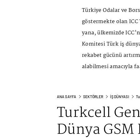
Türkiye Odalar ve Borsa
göstermekte olan ICC T
yana, ülkemizde ICC'ni
Komitesi Türk iş düny
rekabet gücünü artırm
alabilmesi amacıyla fa
ANA SAYFA
SEKTÖRLER
İŞ DÜNYASI
Tu
Turkcell Ge
Dünya GSM B