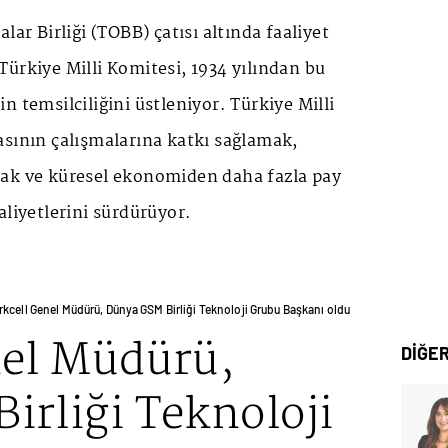
lar Birliği (TOBB) çatısı altında faaliyet
ürkiye Milli Komitesi, 1934 yılından bu
n temsilciliğini üstleniyor. Türkiye Milli
asının çalışmalarına katkı sağlamak,
ak ve küresel ekonomiden daha fazla pay
aliyetlerini sürdürüyor.
rkcell Genel Müdürü, Dünya GSM Birliği Teknoloji Grubu Başkanı oldu
nel Müdürü,
DİĞE
irliği Teknoloji