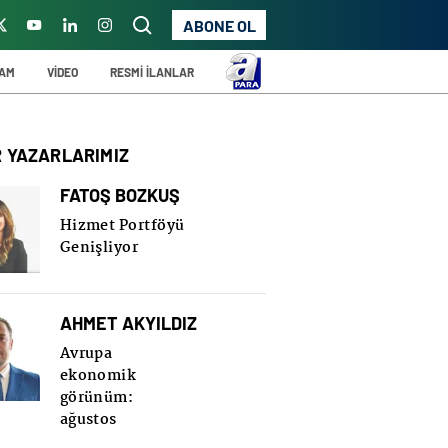
ABONE OL
ŞAM
VİDEO
RESMİ İLANLAR
R YAZARLARIMIZ
FATOŞ BOZKUŞ
Hizmet Portföyü
Genişliyor
AHMET AKYILDIZ
Avrupa
ekonomik
görünüm:
ağustos