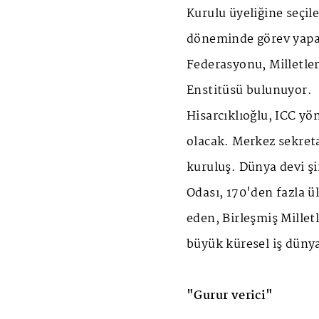
Kurulu üyeliğine seçil
döneminde görev yapa
Federasyonu, Milletle
Enstitüsü bulunuyor.
Hisarcıklıoğlu, ICC yö
olacak. Merkez sekreta
kuruluş. Dünya devi şi
Odası, 170'den fazla ü
eden, Birleşmiş Mille
büyük küresel iş düny
"Gurur verici"