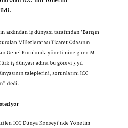
onu olan ICC’nin Yönetim
ildi.
ın ardından iş dünyası tarafından 'Barışın
 kurulan Milletlerarası Ticaret Odasının
lan Genel Kurulunda yönetimine giren M.
Türk iş dünyası adına bu görevi 3 yıl
ünyasının taleplerini, sorunlarını ICC
m" dedi.
steriyor
irilen ICC Dünya Konseyi'nde Yönetim