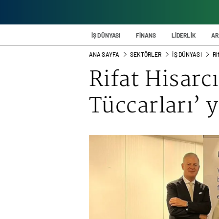
İŞ DÜNYASI
FİNANS
LİDERLİK
AR
ANA SAYFA
SEKTÖRLER
İŞ DÜNYASI
Ri
Rifat Hisarcı
Tüccarları’