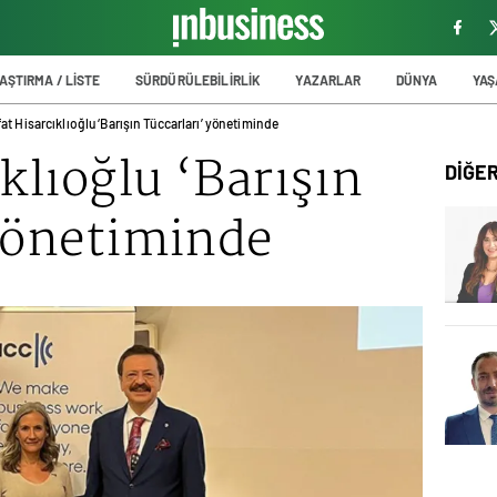
AŞTIRMA / LİSTE
SÜRDÜRÜLEBİLİRLİK
YAZARLAR
DÜNYA
YA
fat Hisarcıklıoğlu ‘Barışın Tüccarları’ yönetiminde
klıoğlu ‘Barışın
DİĞE
 yönetiminde