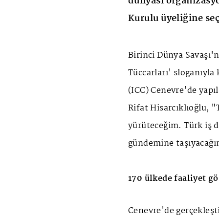
dünyası organizasy
Kurulu üyeliğine seç
Birinci Dünya Savaşı'n
Tüccarları' sloganıyla
(ICC) Cenevre'de yapı
Rifat Hisarcıklıoğlu, "
yürüteceğim. Türk iş d
gündemine taşıyacağı
170 ülkede faaliyet gö
Cenevre'de gerçekleşt