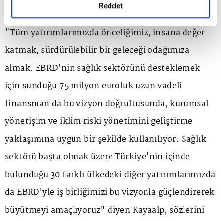
devam edeceğiz" diye konuştu.
detaylı bilgi almak için lütfen
tıklayınız.
Reddet
"Tüm yatırımlarımızda önceliğimiz, insana değer
katmak, sürdürülebilir bir geleceği odağımıza
almak. EBRD'nin sağlık sektörünü desteklemek
için sunduğu 75 milyon euroluk uzun vadeli
finansman da bu vizyon doğrultusunda, kurumsal
yönetişim ve iklim riski yönetimini geliştirme
yaklaşımına uygun bir şekilde kullanılıyor. Sağlık
sektörü başta olmak üzere Türkiye'nin içinde
bulunduğu 30 farklı ülkedeki diğer yatırımlarımızda
da EBRD'yle iş birliğimizi bu vizyonla güçlendirerek
büyütmeyi amaçlıyoruz" diyen Kayaalp, sözlerini