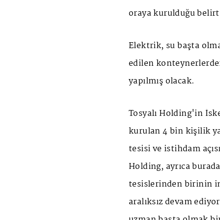
oraya kurulduğu belirti
Elektrik, su başta olm
edilen konteynerlerde
yapılmış olacak.
Tosyalı Holding'in İsk
kurulan 4 bin kişilik 
tesisi ve istihdam açı
Holding, ayrıca burad
tesislerinden birinin
aralıksız devam ediyor
uzman başta olmak bir