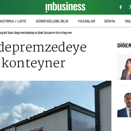
AŞTIRMA / LİSTE
SÜRDÜRÜLEBİLİRLİK
YAZARLAR
DÜNYA
YA
syalı'dan depremzedeye özel tasarım konteyner
 depremzedeye
DİĞE
m konteyner