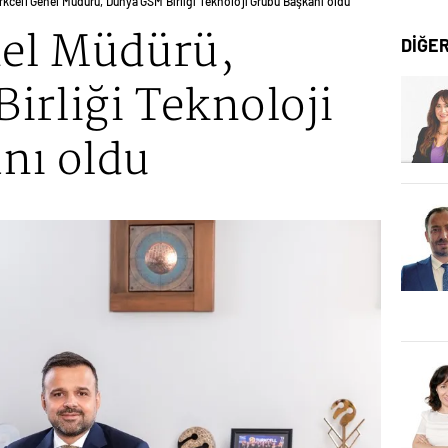
rkcell Genel Müdürü, Dünya GSM Birliği Teknoloji Grubu Başkanı oldu
nel Müdürü,
DİĞE
irliği Teknoloji
nı oldu