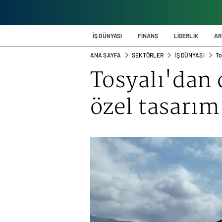
İŞ DÜNYASI
FİNANS
LİDERLİK
AR
ANA SAYFA
SEKTÖRLER
İŞ DÜNYASI
To
Tosyalı'dan
özel tasarı