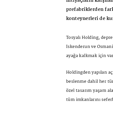
ihtiyaçların karşıla
prefabriklerden fark
konteynerleri de ku
Tosyalı Holding, depr
İskenderun ve Osmaniye
ayağa kalkmak için var
Holdingden yapılan açı
beslenme dahil her tü
özel tasarım yaşam ala
tüm imkanlarını sefer