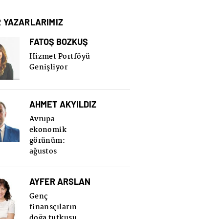
R YAZARLARIMIZ
FATOŞ BOZKUŞ
Hizmet Portföyü
Genişliyor
AHMET AKYILDIZ
Avrupa
ekonomik
görünüm:
ağustos
AYFER ARSLAN
Genç
finansçıların
doğa tutkusu