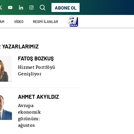
ABONE OL
ŞAM
VİDEO
RESMİ İLANLAR
R YAZARLARIMIZ
FATOŞ BOZKUŞ
Hizmet Portföyü
Genişliyor
AHMET AKYILDIZ
Avrupa
ekonomik
görünüm:
ağustos