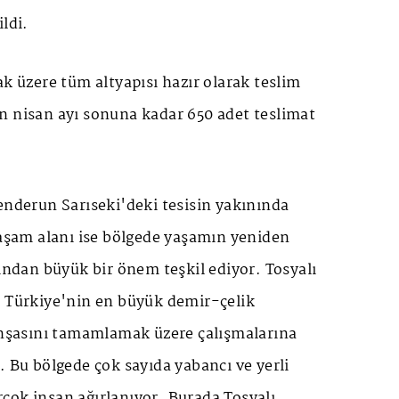
ldi.
ak üzere tüm altyapısı hazır olarak teslim
n nisan ayı sonuna kadar 650 adet teslimat
enderun Sarıseki'deki tesisin yakınında
yaşam alanı ise bölgede yaşamın yeniden
sından büyük bir önem teşkil ediyor. Tosyalı
a Türkiye'nin en büyük demir-çelik
 inşasını tamamlamak üzere çalışmalarına
. Bu bölgede çok sayıda yabancı ve yerli
çok insan ağırlanıyor. Burada Tosyalı