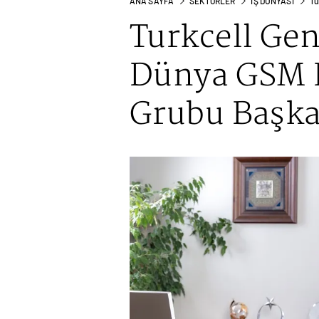
ANA SAYFA
SEKTÖRLER
İŞ DÜNYASI
Tu
Turkcell Ge
Dünya GSM B
Grubu Başka