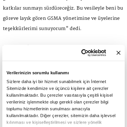
katkılar sunmayı sürdüreceğiz. Bu vesileyle beni bu
göreve layık gören GSMA yönetimine ve üyelerine
teşekkürlerimi sunuyorum" dedi.
Hindistan'da düzenlenecek olan Teknoloji Grubu
toplantılarına başkanlık edecek
Verilerinizin sorumlu kullanımı
Dr. Ali Taha Koç, yeni görevi kapsamında 5 Ekim
Sizlere daha iyi bir hizmet sunabilmek için İnternet
2026'da Hindistan'ın Yeni Delhi kentinde
Sitemizde kendimize ve üçüncü kişilere ait çerezler
kullanılmaktadır. Bu çerezler vasıtasıyla çeşitli kişisel
düzenlenecek GSMA Teknoloji Grubu toplantılarına
verileriniz işlenmekte olup gerekli olan çerezler bilgi
da başkanlık edecek. Toplantıda mobil iletişim
toplumu hizmetlerinin sunulması amacıyla
kullanılmaktadır. Diğer çerezler, sitemizin daha işlevsel
sektörünün teknoloji yol haritası, güvenli ve
kılınması ve kişiselleştirilmesi ve sizlere yönelik