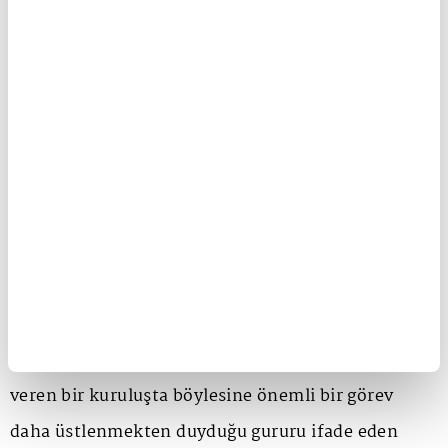
üyeliğiyle güçlenen küresel temsilini daha da
stratejik bir seviyeye taşıyor. Bu yeni görev,
Türkiye'nin ve Turkcell'in mobil iletişim, dijital
altyapı, yapay zekâ, siber güvenlik gibi alanlarda
sektöre daha etkin katkı sunması açısından da
büyük öneme sahip.
"Türkiye'nin ve Turkcell'in teknoloji vizyonunu
küresel ölçekte temsil ediyoruz"
GSMA gibi dünya mobil iletişim sektörüne yön
veren bir kuruluşta böylesine önemli bir görev
daha üstlenmekten duyduğu gururu ifade eden