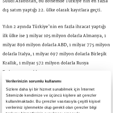
Suudi Arabistan, bu dönemde Türkiye'nin en fazla
dış satım yaptığı 22. ülke olarak kayıtlara geçti.
Yılın 2 ayında Türkiye'nin en fazla ihracat yaptığı
ilk ülke ise 3 milyar 105 milyon dolarla Almanya, 1
milyar 896 milyon dolarla ABD, 1 milyar 775 milyon
dolarla İtalya, 1 milyar 697 milyon dolarla Birleşik
Krallık, 1 milyar 572 milyon dolarla Rusya
Federasyonu oldu.
Verilerinizin sorumlu kullanımı
SUUDİ ARABİSTAN İHRACAT ARTIŞINDA İKİNCİ
Sizlere daha iyi bir hizmet sunabilmek için İnternet
Sitemizde kendimize ve üçüncü kişilere ait çerezler
SIRAYA YERLEŞTİ
kullanılmaktadır. Bu çerezler vasıtasıyla çeşitli kişisel
verileriniz işlenmekte olup gerekli olan çerezler bilgi