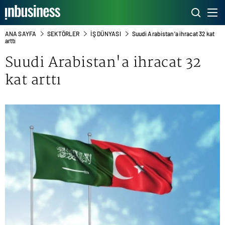
ANA SAYFA
SEKTÖRLER
İŞ DÜNYASI
Suudi Arabistan'a ihracat 32 kat
arttı
Suudi Arabistan'a
ihracat
32
kat arttı