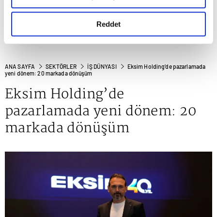
okumak ve sitemizi ziyaretiniz kapsamında
gerçekleştirilen veri işleme faaliyetleri ile ilgili daha
detaylı bilgi almak için lütfen
tıklayınız.
Reddet
ANA SAYFA
SEKTÖRLER
İŞ DÜNYASI
Eksim Holding’de pazarlamada
yeni dönem: 20 markada dönüşüm
Eksim Holding’de
pazarlamada yeni dönem: 20
markada dönüşüm