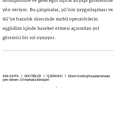
dönüşümüne ve geleceğin dijital altyapı gündemine
yön veriyor. Bu çalışmalar, 5G'nin yaygınlaşması ve
6G'ye hazırlık sürecinde mobil operatörlerin
eşgüdüm içinde hareket etmesi açısından yol
gösterici bir rol oynuyor.
ANA SAYFA
SEKTÖRLER
İŞ DÜNYASI
Eksim Holding’de pazarlamada
yeni dönem: 20 markada dönüşüm
Eksim Holding’de
pazarlamada yeni dönem: 20
markada dönüşüm