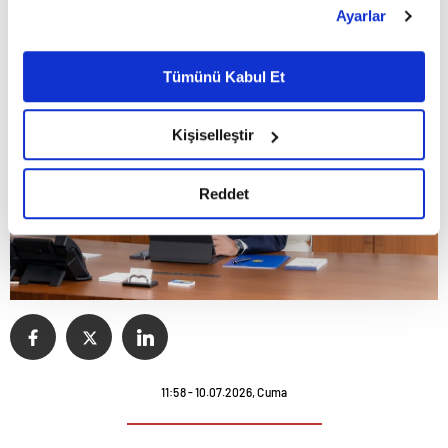
Çerezlere ilişkin tercihlerinizi çerez paneli vasıtasıyla
Ayarlar
belirleyebilirsiniz. Çerezlere ilişkin detaylı bilgi için
Ayarlar butonuna tıklayabilir,
Çerez Bilgilendirme
Metnimizi ziyaret edebilirsiniz.
Tümünü Kabul Et
6698 sayılı Kişisel Verilerin Korunması Kanunu uyarınca
hazırlanmış olan İnternet Sitesi Aydınlatma Metnimizi
Kişiselleştir
okumak ve sitemizi ziyaretiniz kapsamında
gerçekleştirilen veri işleme faaliyetleri ile ilgili daha
detaylı bilgi almak için lütfen
tıklayınız.
Reddet
11:58 - 10.07.2026, Cuma