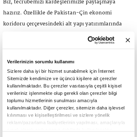
Biz, tecrübemizi kardeşlerimizle paylaşmaya
hazırız. Özellikle de Pakistan-Çin ekonomi
koridoru çerçevesindeki alt yapı yatırımlarında
Türk müteahhitleri olarak daha fazla pay almak
isteriz."
Verilerinizin sorumlu kullanımı
Sizlere daha iyi bir hizmet sunabilmek için İnternet
Sitemizde kendimize ve üçüncü kişilere ait çerezler
kullanılmaktadır. Bu çerezler vasıtasıyla çeşitli kişisel
ANA SAYFA
SEKTÖRLER
İŞ DÜNYASI
Turkcell Genel Müdürü, Dünya
verileriniz işlenmekte olup gerekli olan çerezler bilgi
GSM Birliği Teknoloji Grubu Başkanı oldu
toplumu hizmetlerinin sunulması amacıyla
Turkcell Genel Müdürü, Dünya
kullanılmaktadır. Diğer çerezler, sitemizin daha işlevsel
GSM Birliği Teknoloji Grubu
kılınması ve kişiselleştirilmesi ve sizlere yönelik
reklam/pazarlama faaliyetlerinin yapılması, amaçlarıyla
Başkanı oldu
sınırlı olarak açık rızanız dahilinde kullanılacaktır.