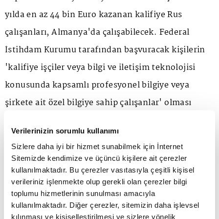
yılda en az 44 bin Euro kazanan kalifiye Rus
çalışanları, Almanya'da çalışabilecek. Federal
İstihdam Kurumu tarafından başvuracak kişilerin
'kalifiye işçiler veya bilgi ve iletişim teknolojisi
konusunda kapsamlı profesyonel bilgiye veya
şirkete ait özel bilgiye sahip çalışanlar' olması
gerektiği belirtildi.
Verilerinizin sorumlu kullanımı
Sizlere daha iyi bir hizmet sunabilmek için İnternet
Sitemizde kendimize ve üçüncü kişilere ait çerezler
kullanılmaktadır. Bu çerezler vasıtasıyla çeşitli kişisel
verileriniz işlenmekte olup gerekli olan çerezler bilgi
ANA SAYFA
SEKTÖRLER
İŞ DÜNYASI
Turkcell Genel Müdürü, Dünya
toplumu hizmetlerinin sunulması amacıyla
GSM Birliği Teknoloji Grubu Başkanı oldu
kullanılmaktadır. Diğer çerezler, sitemizin daha işlevsel
kılınması ve kişiselleştirilmesi ve sizlere yönelik