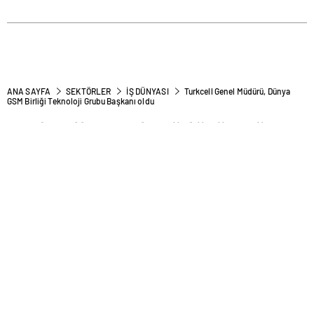
ANA SAYFA
SEKTÖRLER
İŞ DÜNYASI
Turkcell Genel Müdürü, Dünya
GSM Birliği Teknoloji Grubu Başkanı oldu
Turkcell Genel Müdürü, Dünya
GSM Birliği Teknoloji Grubu
Başkanı oldu