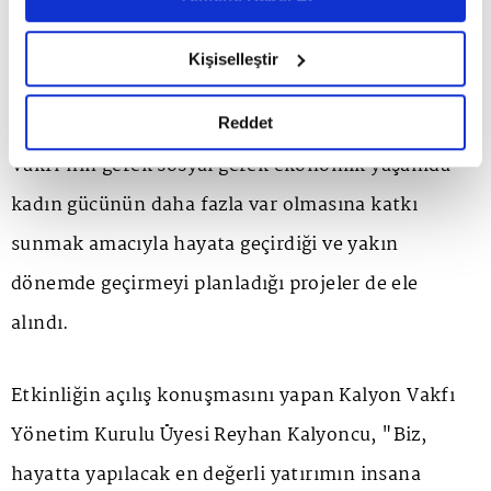
6698 sayılı Kişisel Verilerin Korunması Kanunu uyarınca
Etkinlik kapsamında; eğitim, çevre,
hazırlanmış olan İnternet Sitesi Aydınlatma Metnimizi
Kişiselleştir
okumak ve sitemizi ziyaretiniz kapsamında
sürdürülebilirlik, tasarruf ve geri dönüşüm gibi pek
gerçekleştirilen veri işleme faaliyetleri ile ilgili daha
çok başlıkta yoğun faaliyet gösteren Kalyon
detaylı bilgi almak için lütfen
tıklayınız.
Reddet
Vakfı'nın gerek sosyal gerek ekonomik yaşamda
kadın gücünün daha fazla var olmasına katkı
sunmak amacıyla hayata geçirdiği ve yakın
dönemde geçirmeyi planladığı projeler de ele
alındı.
Etkinliğin açılış konuşmasını yapan Kalyon Vakfı
Yönetim Kurulu Üyesi Reyhan Kalyoncu, "Biz,
hayatta yapılacak en değerli yatırımın insana