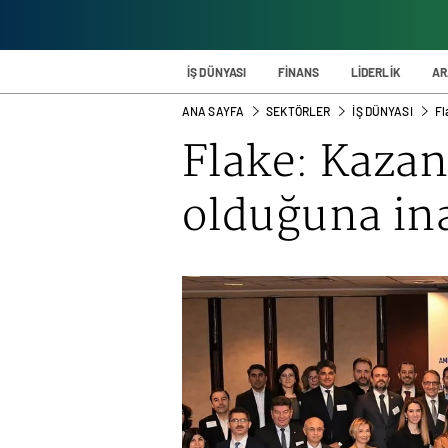
İŞ DÜNYASI
FİNANS
LİDERLİK
AR
ANA SAYFA
SEKTÖRLER
İŞ DÜNYASI
Fl
Flake: Kazan
olduğuna i