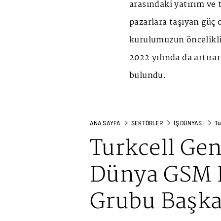
arasındaki yatırım ve t
pazarlara taşıyan güç
kurulumuzun öncelikli 
2022 yılında da artır
bulundu.
ANA SAYFA
SEKTÖRLER
İŞ DÜNYASI
Tu
Turkcell Ge
Dünya GSM B
Grubu Başka