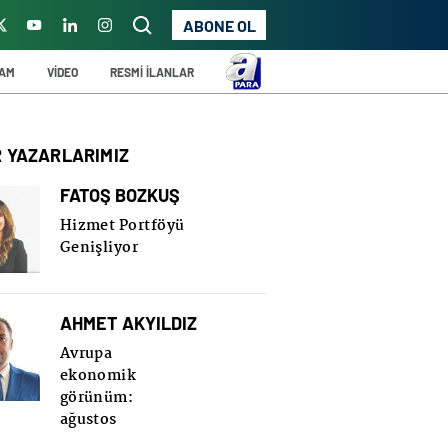
ABONE OL
ŞAM
VİDEO
RESMİ İLANLAR
R YAZARLARIMIZ
FATOŞ BOZKUŞ
Hizmet Portföyü
Genişliyor
AHMET AKYILDIZ
Avrupa
ekonomik
görünüm:
ağustos