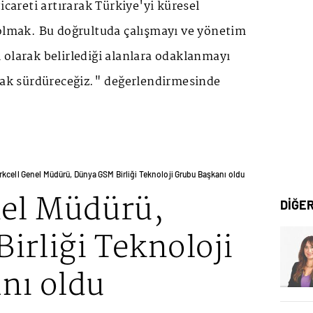
icareti artırarak Türkiye'yi küresel
 olmak. Bu doğrultuda çalışmayı ve yönetim
olarak belirlediği alanlara odaklanmayı
arak sürdüreceğiz." değerlendirmesinde
rkcell Genel Müdürü, Dünya GSM Birliği Teknoloji Grubu Başkanı oldu
nel Müdürü,
DİĞE
irliği Teknoloji
nı oldu