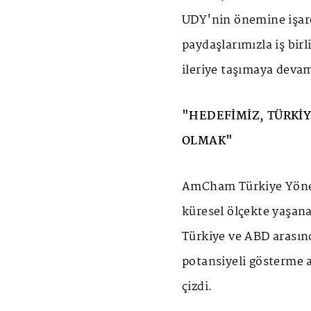
UDY'nin önemine işar
paydaşlarımızla iş bir
ileriye taşımaya deva
"HEDEFİMİZ, TÜRKİY
OLMAK"
AmCham Türkiye Yönet
küresel ölçekte yaşana
Türkiye ve ABD arasında
potansiyeli gösterme a
çizdi.