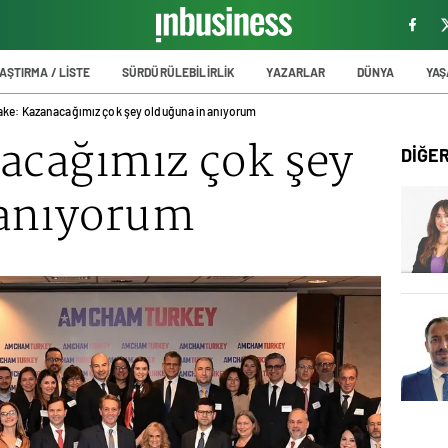
AŞTIRMA / LİSTE
SÜRDÜRÜLEBİLİRLİK
YAZARLAR
DÜNYA
YA
ake: Kazanacağımız çok şey olduğuna inanıyorum
acağımız çok şey
DİĞE
nanıyorum