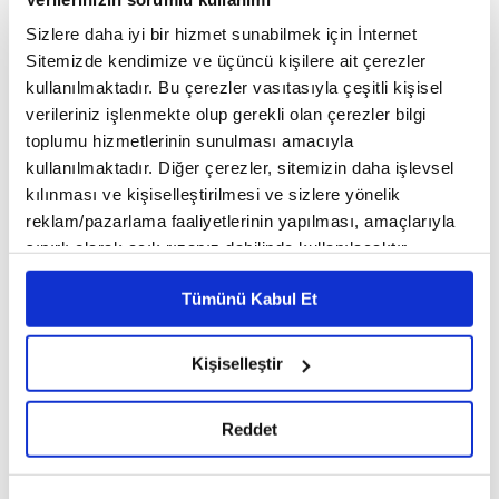
Mazars Orta ve Doğu Avrupa Finansal Danışmanlık
Sizlere daha iyi bir hizmet sunabilmek için İnternet
Sitemizde kendimize ve üçüncü kişilere ait çerezler
Yöneticisi Michel Kiviatkowski, raporu
kullanılmaktadır. Bu çerezler vasıtasıyla çeşitli kişisel
"Raporumuz, şirketlerin cazip büyüme fırsatlarını
verileriniz işlenmekte olup gerekli olan çerezler bilgi
toplumu hizmetlerinin sunulması amacıyla
değerlendirerek zorlukları birer birer aştığını
kullanılmaktadır. Diğer çerezler, sitemizin daha işlevsel
gösteriyor. Orta ve Doğru Avrupa'da artan orta
kılınması ve kişiselleştirilmesi ve sizlere yönelik
reklam/pazarlama faaliyetlerinin yapılması, amaçlarıyla
gelirli tüketici sınıfı ve büyük doğal kaynaklarla
sınırlı olarak açık rızanız dahilinde kullanılacaktır.
çeşitlendirilmiş bir ekonomi var. Bu özellikler,
Çerezlere ilişkin tercihlerinizi çerez paneli vasıtasıyla
Tümünü Kabul Et
belirleyebilirsiniz. Çerezlere ilişkin detaylı bilgi için
pandeminin sebep olduğu aksaklıkları kolayca
Ayarlar butonuna tıklayabilir,
Çerez Bilgilendirme
atlatmaya ve şirketlerin tedarik zincirlerini
Metnimizi ziyaret edebilirsiniz.
Kişiselleştir
6698 sayılı Kişisel Verilerin Korunması Kanunu uyarınca
yeniden şekillendirdiği bu dönemde şirketlere
hazırlanmış olan İnternet Sitesi Aydınlatma Metnimizi
Reddet
yatırım ve büyüme alanı sağlıyor." diye yorumladı.
okumak ve sitemizi ziyaretiniz kapsamında
gerçekleştirilen veri işleme faaliyetleri ile ilgili daha
detaylı bilgi almak için lütfen
tıklayınız.