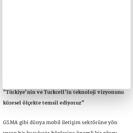
seçilmesi, Turkcell'in GSMA Yönetim Kurulu
üyeliğiyle güçlenen küresel temsilini daha da
stratejik bir seviyeye taşıyor. Bu yeni görev,
Türkiye'nin ve Turkcell'in mobil iletişim, dijital
altyapı, yapay zekâ, siber güvenlik gibi alanlarda
sektöre daha etkin katkı sunması açısından da
büyük öneme sahip.
"Türkiye'nin ve Turkcell'in teknoloji vizyonunu
küresel ölçekte temsil ediyoruz"
GSMA gibi dünya mobil iletişim sektörüne yön