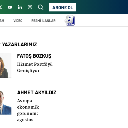
ABONE OL
ŞAM
VİDEO
RESMİ İLANLAR
R YAZARLARIMIZ
FATOŞ BOZKUŞ
Hizmet Portföyü
Genişliyor
AHMET AKYILDIZ
Avrupa
ekonomik
görünüm:
ağustos