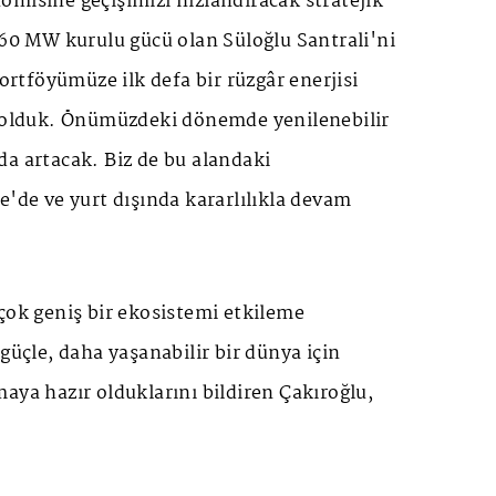
misine geçişimizi hızlandıracak stratejik
 60 MW kurulu gücü olan Süloğlu Santrali'ni
portföyümüze ilk defa bir rüzgâr enerjisi
ş olduk. Önümüzdeki dönemde yenilenebilir
a artacak. Biz de bu alandaki
e'de ve yurt dışında kararlılıkla devam
çok geniş bir ekosistemi etkileme
 güçle, daha yaşanabilir bir dünya için
aya hazır olduklarını bildiren Çakıroğlu,