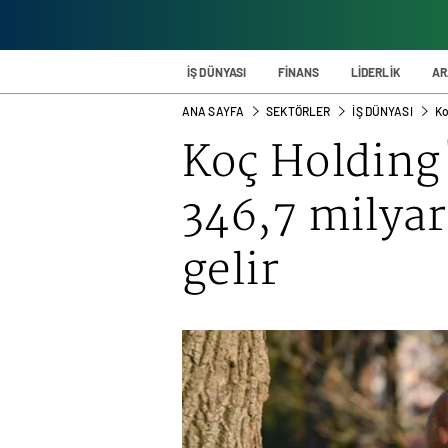
İŞ DÜNYASI
FİNANS
LİDERLİK
AR
ANA SAYFA
SEKTÖRLER
İŞ DÜNYASI
Ko
Koç Holding
346,7 milyar
gelir