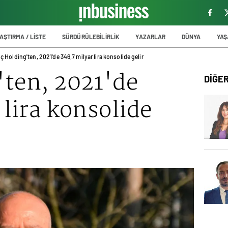
AŞTIRMA / LİSTE
SÜRDÜRÜLEBİLİRLİK
YAZARLAR
DÜNYA
YA
ç Holding'ten, 2021'de 346,7 milyar lira konsolide gelir
'ten, 2021'de
DİĞE
 lira konsolide