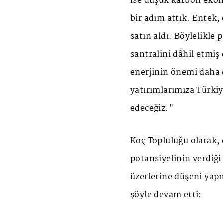
ise düşük karbon ekono
bir adım attık. Entek,
satın aldı. Böylelikle 
santralini dâhil etmi
enerjinin önemi daha d
yatırımlarımıza Türkiy
edeceğiz."
Koç Topluluğu olarak, 
potansiyelinin verdiği
üzerlerine düşeni yapm
şöyle devam etti: