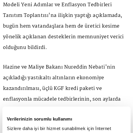
Modeli Yeni Adımlar ve Enflasyon Tedbirleri
Tanıtım Toplantısı'na ilişkin yaptığı açıklamada,
bugün hem vatandaşlara hem de üretici kesime
yönelik açıklanan desteklerin memnuniyet verici
olduğunu bildirdi.
Hazine ve Maliye Bakanı Nureddin Nebati'nin
açıkladığı yastıkaltı altınların ekonomiye
kazandırılması, üçlü KGF kredi paketi ve
enflasyonla mücadele tedbirlerinin, son aylarda
yakalanılan istikrarı kalıcı yapmaya yönelik katkısı
Verilerinizin sorumlu kullanımı
olacağını ifade eden Avdagiç, "Yastıkaltı altınların
Sizlere daha iyi bir hizmet sunabilmek için İnternet
ekonomiye kazandırılması için ilk defa somut bir