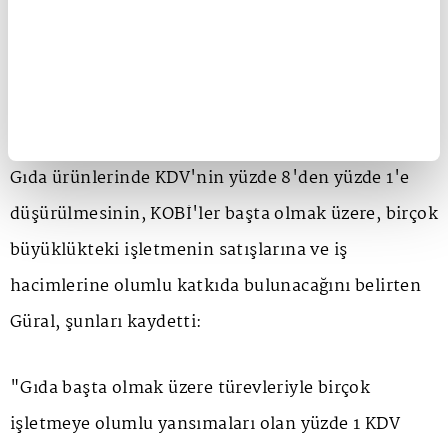
Genel Başkanı Erkan Güral İSE, gıda ürünlerinde
KDV oranının yüzde 8'den yüzde 1'e indirilmesinin,
KOBİ'lerin satışını artıracak olmasının yanı sıra
vatandaşa da olumlu yansıyacağını bildirdi.
Gıda ürünlerinde KDV'nin yüzde 8'den yüzde 1'e
düşürülmesinin, KOBİ'ler başta olmak üzere, birçok
büyüklükteki işletmenin satışlarına ve iş
hacimlerine olumlu katkıda bulunacağını belirten
Güral, şunları kaydetti:
"Gıda başta olmak üzere türevleriyle birçok
işletmeye olumlu yansımaları olan yüzde 1 KDV