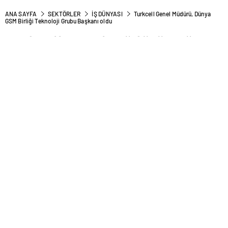
ANA SAYFA
SEKTÖRLER
İŞ DÜNYASI
Turkcell Genel Müdürü, Dünya
GSM Birliği Teknoloji Grubu Başkanı oldu
Turkcell Genel Müdürü, Dünya
GSM Birliği Teknoloji Grubu
Başkanı oldu