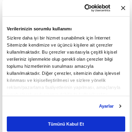
Ekim'de Hindistan'ın Yeni Delhi kentinde
gerçekleştirilecek Teknoloji Grubu
toplantılarına da başkanlık edecek. Stratejik
Verilerinizin sorumlu kullanımı
bir platformda üstlendiği bu görevden
Sizlere daha iyi bir hizmet sunabilmek için İnternet
Sitemizde kendimize ve üçüncü kişilere ait çerezler
duyduğu gururu ifade eden Dr. Ali Taha Koç,
kullanılmaktadır. Bu çerezler vasıtasıyla çeşitli kişisel
"Bu görevi hem Türkiye'nin hem de
verileriniz işlenmekte olup gerekli olan çerezler bilgi
toplumu hizmetlerinin sunulması amacıyla
Turkcell'in teknoloji vizyonunu küresel
kullanılmaktadır. Diğer çerezler, sitemizin daha işlevsel
ölçekte temsil etmek adına çok önemli bir
kılınması ve kişiselleştirilmesi ve sizlere yönelik
reklam/pazarlama faaliyetlerinin yapılması, amaçlarıyla
fırsat ve sorumluluk olarak görüyoruz.
sınırlı olarak açık rızanız dahilinde kullanılacaktır.
Turkcell'in 32 yıllık birikimini global
Çerezlere ilişkin tercihlerinizi çerez paneli vasıtasıyla
Ayarlar
belirleyebilirsiniz. Çerezlere ilişkin detaylı bilgi için
ekosistemle paylaşmaya devam edeceğiz"
Ayarlar butonuna tıklayabilir,
Çerez Bilgilendirme
dedi.
Metnimizi ziyaret edebilirsiniz.
Tümünü Kabul Et
6698 sayılı Kişisel Verilerin Korunması Kanunu uyarınca