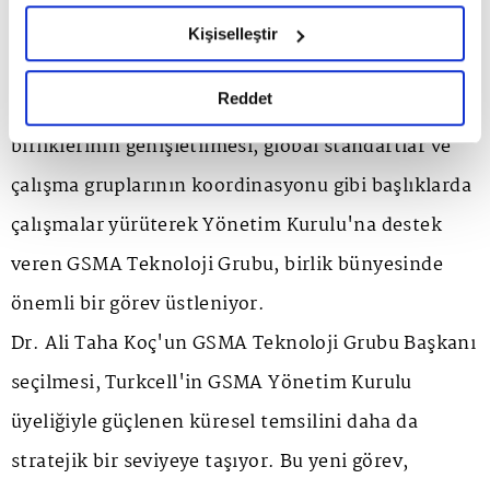
hazırlanmış olan İnternet Sitesi Aydınlatma Metnimizi
Turkcell Genel Müdürü Dr. Ali Taha Koç, Dünya
Kişiselleştir
okumak ve sitemizi ziyaretiniz kapsamında
GSM Birliği GSMA'nın Teknoloji Grubu Başkanı
gerçekleştirilen veri işleme faaliyetleri ile ilgili daha
detaylı bilgi almak için lütfen
tıklayınız.
Reddet
oldu. Ürün ve teknoloji mimarisi, şebeke evrimi, iş
birliklerinin genişletilmesi, global standartlar ve
çalışma gruplarının koordinasyonu gibi başlıklarda
çalışmalar yürüterek Yönetim Kurulu'na destek
veren GSMA Teknoloji Grubu, birlik bünyesinde
önemli bir görev üstleniyor.
Dr. Ali Taha Koç'un GSMA Teknoloji Grubu Başkanı
seçilmesi, Turkcell'in GSMA Yönetim Kurulu
üyeliğiyle güçlenen küresel temsilini daha da
stratejik bir seviyeye taşıyor. Bu yeni görev,