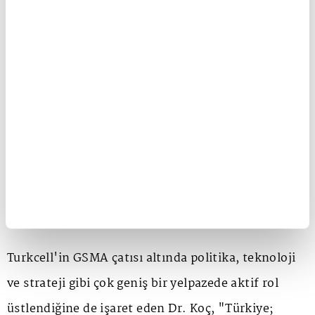
uzmanlığını ve insan odaklı teknoloji yaklaşımını
global ekosistemle paylaşmayı sürdüreceğiz.
Amacımız, yapay zekâ, güvenlik, otonom şebekeler
ve yeni nesil bağlantı teknolojileri gibi alanlarda
sektörümüzün daha somut, uygulanabilir ve ortak
fayda üreten sonuçlara ulaşmasını sağlamak."
"Türkiye, konumu ve potansiyeliyle global
teknoloji ekosistemi içinde özel bir yere sahip"
Turkcell'in GSMA çatısı altında politika, teknoloji
ve strateji gibi çok geniş bir yelpazede aktif rol
üstlendiğine de işaret eden Dr. Koç, "Türkiye;