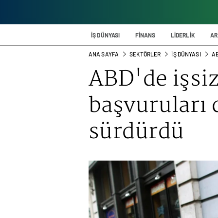
İŞ DÜNYASI
FİNANS
LİDERLİK
AR
ANA SAYFA
SEKTÖRLER
İŞ DÜNYASI
AB
ABD'de işsiz
başvuruları
sürdürdü