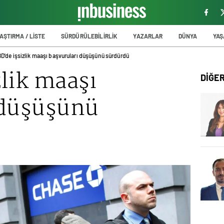
AŞTIRMA / LİSTE
SÜRDÜRÜLEBİLİRLİK
YAZARLAR
DÜNYA
YA
D'de işsizlik maaşı başvuruları düşüşünü sürdürdü
lik maaşı
DİĞE
 düşüşünü