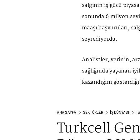
salgının iş gücü piyasa
sonunda 6 milyon seviy
maaşı başvuruları, sal
seyrediyordu.
Analistler, verinin, a
sağlığında yaşanan iy
kazandığını gösterdiğin
ANA SAYFA
SEKTÖRLER
İŞ DÜNYASI
Tu
Turkcell Ge