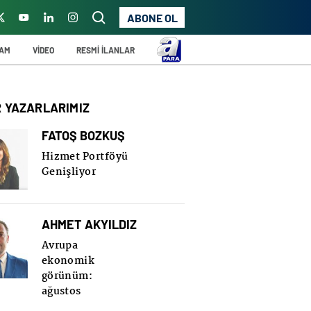
ABONE OL
ŞAM
VİDEO
RESMİ İLANLAR
R YAZARLARIMIZ
FATOŞ BOZKUŞ
Hizmet Portföyü
Genişliyor
AHMET AKYILDIZ
Avrupa
ekonomik
görünüm:
ağustos