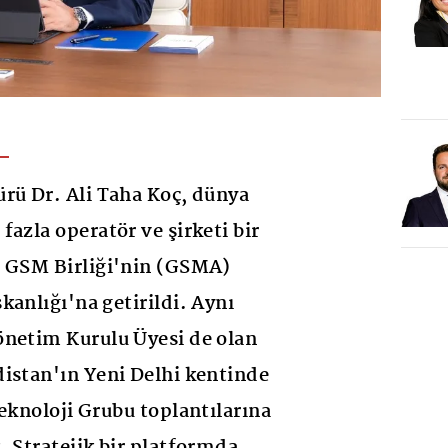
rü Dr. Ali Taha Koç, dünya
azla operatör ve şirketi bir
a GSM Birliği'nin (GSMA)
kanlığı'na getirildi. Aynı
önetim Kurulu Üyesi de olan
istan'ın Yeni Delhi kentinde
Teknoloji Grubu toplantılarına
. Stratejik bir platformda