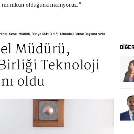
nin mümkün olduğuna inanıyoruz."
rkcell Genel Müdürü, Dünya GSM Birliği Teknoloji Grubu Başkanı oldu
nel Müdürü,
DİĞE
irliği Teknoloji
nı oldu