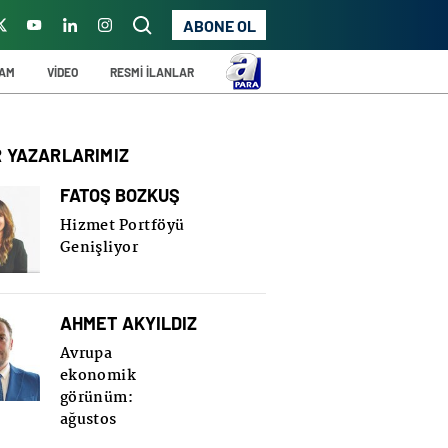
ABONE OL
ŞAM
VİDEO
RESMİ İLANLAR
R YAZARLARIMIZ
FATOŞ BOZKUŞ
Hizmet Portföyü
Genişliyor
AHMET AKYILDIZ
Avrupa
ekonomik
görünüm:
ağustos