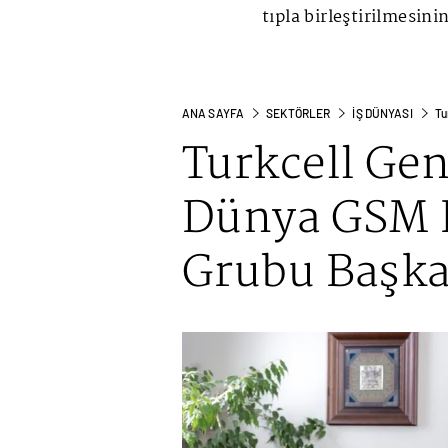
tıpla birleştirilmesi
ANA SAYFA
SEKTÖRLER
İŞ DÜNYASI
Tu
Turkcell Ge
Dünya GSM B
Grubu Başka