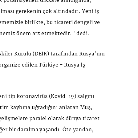
potansiyelleri dikkate alındığında,
lması gerekenin çok altındadır. Yeni iş
lememizle birlikte, bu ticareti dengeli ve
irmemiz önem arz etmektedir." dedi.
şkiler Kurulu (DEİK) tarafından Rusya'nın
rganize edilen Türkiye - Rusya İş
ni tip koronavirüs (Kovid-19) salgını
tim kaybına uğradığını anlatan Muş,
elişmelere paralel olarak dünya ticaret
er bir daralma yaşandı. Öte yandan,