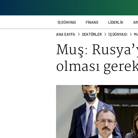
İŞ DÜNYASI
FİNANS
LİDERLİK
AR
ANA SAYFA
SEKTÖRLER
İŞ DÜNYASI
Mu
Muş: Rusya’
olması gerek