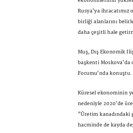
ekonomilerinin yüksek 
Rusya'ya ihracatımız o
birliği alanlarını belir
daha çeşitli hale get
Muş, Dış Ekonomik İli
başkenti Moskova'da o
Forumu'nda konuştu.
Küresel ekonominin ye
nedeniyle 2020'de üre
"Üretim kanadındaki g
hacminde de kayda değ