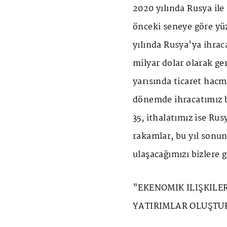
2020 yılında Rusya ile i
önceki seneye göre yüz
yılında Rusya'ya ihraca
milyar dolar olarak ger
yarısında ticaret hacm
dönemde ihracatımız b
35, ithalatımız ise Rus
rakamlar, bu yıl sonun
ulaşacağımızı bizlere 
"EKENOMİK İLİŞKİLE
YATIRIMLAR OLUŞT