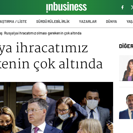
AŞTIRMA / LİSTE
SÜRDÜRÜLEBİLİRLİK
YAZARLAR
DÜNYA
YA
ş: Rusya’ya ihracatımız olması gerekenin çok altında
ya ihracatımız
DİĞE
enin çok altında