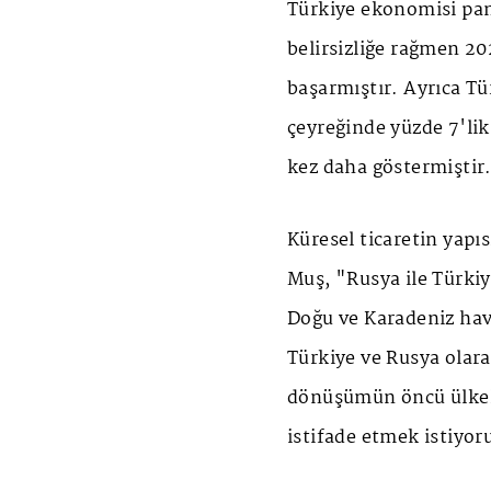
Türkiye ekonomisi pa
belirsizliğe rağmen 2
başarmıştır. Ayrıca Tü
çeyreğinde yüzde 7'li
kez daha göstermiştir
Küresel ticaretin yapı
Muş, "Rusya ile Türki
Doğu ve Karadeniz havz
Türkiye ve Rusya olar
dönüşümün öncü ülkel
istifade etmek istiyoru