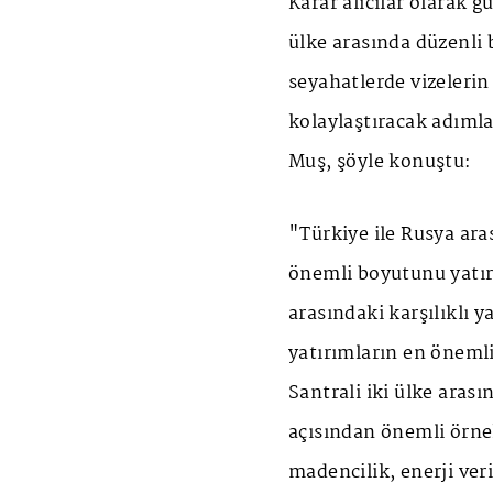
Karar alıcılar olarak g
ülke arasında düzenli 
seyahatlerde vizelerin 
kolaylaştıracak adıml
Muş, şöyle konuştu:
"Türkiye ile Rusya ara
önemli boyutunu yatır
arasındaki karşılıklı y
yatırımların en öneml
Santrali iki ülke aras
açısından önemli örnekl
madencilik, enerji veri