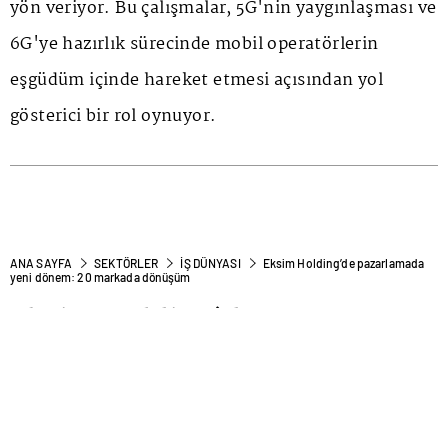
yön veriyor. Bu çalışmalar, 5G'nin yaygınlaşması ve
6G'ye hazırlık sürecinde mobil operatörlerin
eşgüdüm içinde hareket etmesi açısından yol
gösterici bir rol oynuyor.
ANA SAYFA
SEKTÖRLER
İŞ DÜNYASI
Eksim Holding’de pazarlamada
yeni dönem: 20 markada dönüşüm
Eksim Holding’de
pazarlamada yeni dönem: 20
markada dönüşüm