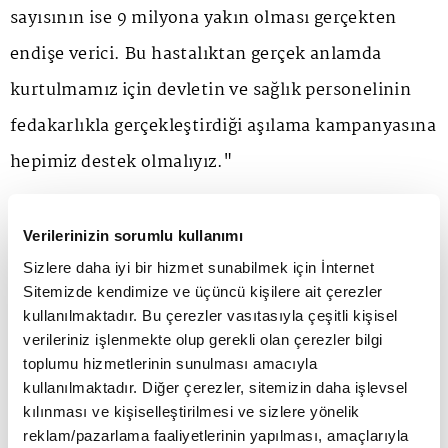
sayısının ise 9 milyona yakın olması gerçekten
endişe verici. Bu hastalıktan gerçek anlamda
kurtulmamız için devletin ve sağlık personelinin
fedakarlıkla gerçekleştirdiği aşılama kampanyasına
hepimiz destek olmalıyız."
"İŞ DÜNYAMIZIN AŞI TEŞVİKLERİ İÇİN PROJE
Verilerinizin sorumlu kullanımı
GELİŞTİRMESİ ÇOK YARARLI OLACAK"
Sizlere daha iyi bir hizmet sunabilmek için İnternet
Sitemizde kendimize ve üçüncü kişilere ait çerezler
kullanılmaktadır. Bu çerezler vasıtasıyla çeşitli kişisel
Aşılamadan kaçınmanın önlenmesinde teşvik
verileriniz işlenmekte olup gerekli olan çerezler bilgi
sisteminin yararlı olacağını aktaran Avdagiç,
toplumu hizmetlerinin sunulması amacıyla
kullanılmaktadır. Diğer çerezler, sitemizin daha işlevsel
"İTO'ya üye 640 bin firma bulunuyor. Yüzbinlerce
kılınması ve kişiselleştirilmesi ve sizlere yönelik
çalışanı ve milyonlarca müşterisi bulunan bu
reklam/pazarlama faaliyetlerinin yapılması, amaçlarıyla