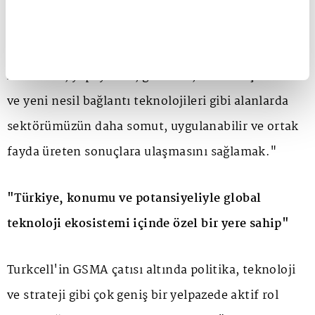
güçlü saha deneyimini, dijital servislerdeki
uzmanlığını ve insan odaklı teknoloji yaklaşımını
global ekosistemle paylaşmayı sürdüreceğiz.
Amacımız, yapay zekâ, güvenlik, otonom şebekeler
ve yeni nesil bağlantı teknolojileri gibi alanlarda
sektörümüzün daha somut, uygulanabilir ve ortak
fayda üreten sonuçlara ulaşmasını sağlamak."
"Türkiye, konumu ve potansiyeliyle global
teknoloji ekosistemi içinde özel bir yere sahip"
Turkcell'in GSMA çatısı altında politika, teknoloji
ve strateji gibi çok geniş bir yelpazede aktif rol