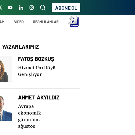
ABONE OL
ŞAM
VİDEO
RESMİ İLANLAR
R YAZARLARIMIZ
FATOŞ BOZKUŞ
Hizmet Portföyü
Genişliyor
AHMET AKYILDIZ
Avrupa
ekonomik
görünüm:
ağustos