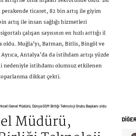
m artışı ile bina inşaatı sektöründe oldu. Bu
e perakende ticaret, 82 bin artış ile giyim
in artış ile insan sağlığı hizmetleri
sigortalı çalışan sayısının en hızlı arttığı il
a oldu. Muğla'yı, Batman, Bitlis, Bingöl ve
. Ayrıca, Antalya'da da istihdam artışı yüzde
mi nedeniyle istihdamı olumsuz etkilenen
toparlanma dikkat çekti.
rkcell Genel Müdürü, Dünya GSM Birliği Teknoloji Grubu Başkanı oldu
nel Müdürü,
DİĞE