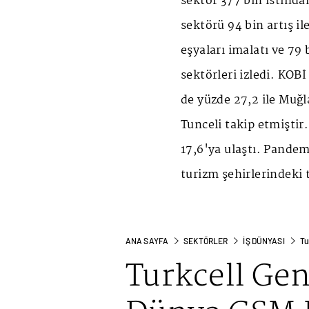
sektör 377 bin istihda
sektörü 94 bin artış il
eşyaları imalatı ve 79 b
sektörleri izledi. KOBİ 
de yüzde 27,2 ile Muğl
Tunceli takip etmiştir
17,6'ya ulaştı. Pande
turizm şehirlerindeki 
ANA SAYFA
SEKTÖRLER
İŞ DÜNYASI
Tu
Turkcell Ge