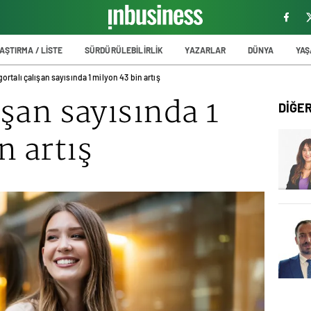
AŞTIRMA / LİSTE
SÜRDÜRÜLEBİLİRLİK
YAZARLAR
DÜNYA
YA
gortalı çalışan sayısında 1 milyon 43 bin artış
ışan sayısında 1
DİĞE
n artış