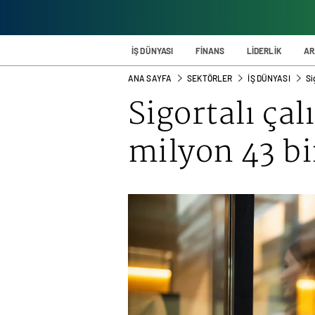
İŞ DÜNYASI
FİNANS
LİDERLİK
AR
ANA SAYFA
SEKTÖRLER
İŞ DÜNYASI
Si
Sigortalı çal
milyon 43 bi