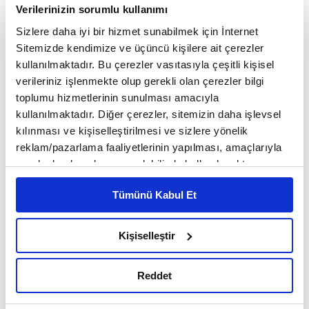
Verilerinizin sorumlu kullanımı
arttı. Gıda fiyatlarında 1 kilo et 10 bin lirayken şu
Sizlere daha iyi bir hizmet sunabilmek için İnternet
an 70 bin lira, 1'e 7 oranında arttı. Gıda, akaryakıt
Sitemizde kendimize ve üçüncü kişilere ait çerezler
ve ilaç sektöründe her yerde kuyruklar var.
kullanılmaktadır. Bu çerezler vasıtasıyla çeşitli kişisel
verileriniz işlenmekte olup gerekli olan çerezler bilgi
Elindeki yakıtı Suriye'ye ucuz fiyata satıp halktan
toplumu hizmetlerinin sunulması amacıyla
alıkoyanlar da var" ifadelerini kullandı.
kullanılmaktadır. Diğer çerezler, sitemizin daha işlevsel
kılınması ve kişiselleştirilmesi ve sizlere yönelik
reklam/pazarlama faaliyetlerinin yapılması, amaçlarıyla
Elektrikte nerdeyse günde 18 saate yakın kesintiler
sınırlı olarak açık rızanız dahilinde kullanılacaktır.
Çerezlere ilişkin tercihlerinizi çerez paneli vasıtasıyla
olduğunu aktaran Akkuş, "Ekim 2019'da başlayan
Tümünü Kabul Et
belirleyebilirsiniz. Çerezlere ilişkin detaylı bilgi için
krizin bugüne kadar ki maliyetinin 100 milyar
Ayarlar butonuna tıklayabilir,
Çerez Bilgilendirme
Metnimizi ziyaret edebilirsiniz.
dolara yakın olduğu tahmin ediliyor. Özel bankalar,
Kişiselleştir
6698 sayılı Kişisel Verilerin Korunması Kanunu uyarınca
halktan topladığı mevduatları devlet bankalarına,
hazırlanmış olan İnternet Sitesi Aydınlatma Metnimizi
Reddet
okumak ve sitemizi ziyaretiniz kapsamında
onlar da devletin farklı projelerine yatırdılar ama
gerçekleştirilen veri işleme faaliyetleri ile ilgili daha