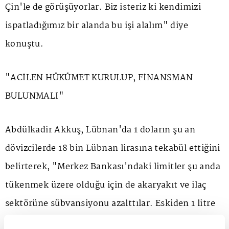
Çin'le de görüşüyorlar. Biz isteriz ki kendimizi
ispatladığımız bir alanda bu işi alalım" diye
konuştu.
"ACİLEN HÜKÜMET KURULUP, FİNANSMAN
BULUNMALI"
Abdülkadir Akkuş, Lübnan'da 1 doların şu an
dövizcilerde 18 bin Lübnan lirasına tekabül ettiğini
belirterek, "Merkez Bankası'ndaki limitler şu anda
tükenmek üzere olduğu için de akaryakıt ve ilaç
sektörüne sübvansiyonu azalttılar. Eskiden 1 litre
benzin 15 bin lirayken şu an 30 bin lira, yüzde 100