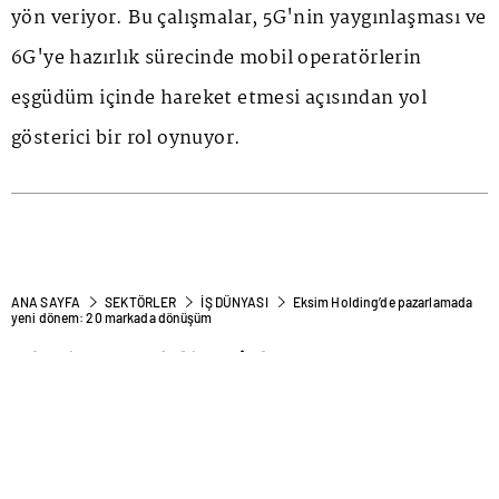
yön veriyor. Bu çalışmalar, 5G'nin yaygınlaşması ve
6G'ye hazırlık sürecinde mobil operatörlerin
eşgüdüm içinde hareket etmesi açısından yol
gösterici bir rol oynuyor.
ANA SAYFA
SEKTÖRLER
İŞ DÜNYASI
Eksim Holding’de pazarlamada
yeni dönem: 20 markada dönüşüm
Eksim Holding’de
pazarlamada yeni dönem: 20
markada dönüşüm