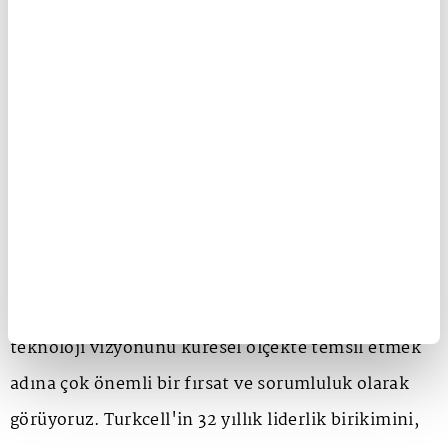
GSMA gibi dünya mobil iletişim sektörüne yön
veren bir kuruluşta böylesine önemli bir görev
daha üstlenmekten duyduğu gururu ifade eden
Turkcell Genel Müdürü Dr. Ali Taha Koç
şunları
söyledi: "GSMA, mobil iletişim sektörünün ortak
aklı, ortak sesi ve en güçlü küresel buluşma
platformu konumunda. Turkcell olarak GSMA ile 25
yılı aşkın süredir devam eden köklü bir iş birliğimiz
var. Bu görevi hem Türkiye'nin hem de Turkcell'in
teknoloji vizyonunu küresel ölçekte temsil etmek
adına çok önemli bir fırsat ve sorumluluk olarak
görüyoruz. Turkcell'in 32 yıllık liderlik birikimini,