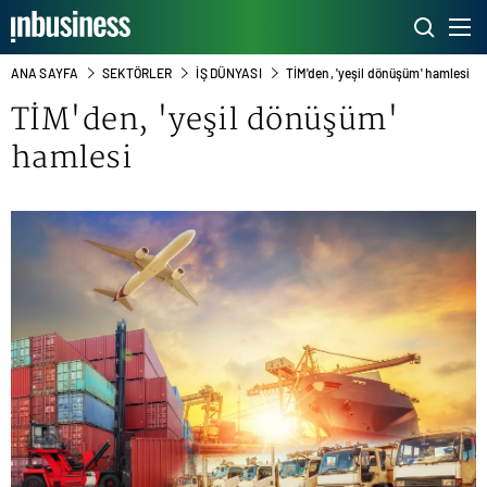
ANA SAYFA
SEKTÖRLER
İŞ DÜNYASI
TİM'den, 'yeşil dönüşüm' hamlesi
TİM'den, 'yeşil dönüşüm'
hamlesi