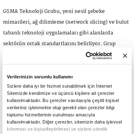
GSMA Teknoloji Grubu, yeni nesil şebeke
mimarileri, ağ dilimleme (network slicing) ve bulut
tabanlı teknoloji uygulamaları gibi alanlarda
sektörün ortak standartlarını belirliyor. Grup
ayrıca siber güvenlik, kullanıcı rızası yönetimi,
kritik acil çağrı servisleri ve küresel ağ
sertifikasyon süreçlerinde de bu standardizasyon
Verilerinizin sorumlu kullanımı
çalışmalarını yürütüyor. Yapay zekâ odaklı otonom
Sizlere daha iyi bir hizmet sunabilmek için İnternet
Sitemizde kendimize ve üçüncü kişilere ait çerezler
ağ yönetimi, gelişmiş bulut altyapıları ve büyük
kullanılmaktadır. Bu çerezler vasıtasıyla çeşitli kişisel
teknoloji şirketleriyle yürütülen teknoloji iş
verileriniz işlenmekte olup gerekli olan çerezler bilgi
toplumu hizmetlerinin sunulması amacıyla
birlikleriyle mobil ekosistemin teknolojik
kullanılmaktadır. Diğer çerezler, sitemizin daha işlevsel
dönüşümüne ve geleceğin dijital altyapı gündemine
kılınması ve kişiselleştirilmesi ve sizlere yönelik