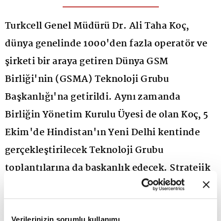
Turkcell Genel Müdürü Dr. Ali Taha Koç,
dünya genelinde 1000'den fazla operatör ve
şirketi bir araya getiren Dünya GSM
Birliği'nin (GSMA) Teknoloji Grubu
Başkanlığı'na getirildi. Aynı zamanda
Birliğin Yönetim Kurulu Üyesi de olan Koç, 5
Ekim'de Hindistan'ın Yeni Delhi kentinde
gerçekleştirilecek Teknoloji Grubu
toplantılarına da başkanlık edecek. Stratejik
bir platformda üstlendiği bu görevden
duyduğu gururu ifade eden Dr. Ali Taha Koç,
Verilerinizin sorumlu kullanımı