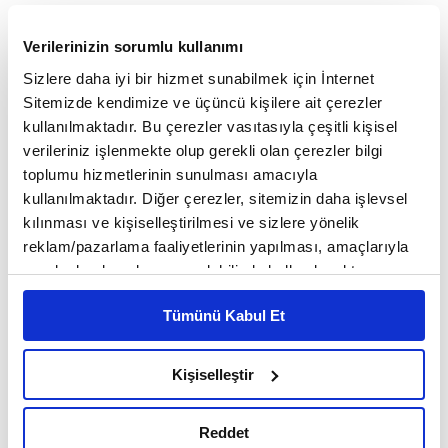
TAV Havalimanları İnsan Kaynakları Grup Başkanı
Verilerinizin sorumlu kullanımı
Hakan Öker de TAV Havalimanları olarak salgının
Sizlere daha iyi bir hizmet sunabilmek için İnternet
başından bu yana önceliklerinin çalışanların ve
Sitemizde kendimize ve üçüncü kişilere ait çerezler
kullanılmaktadır. Bu çerezler vasıtasıyla çeşitli kişisel
yolcuların güvenliği olduğunu belirtti.
verileriniz işlenmekte olup gerekli olan çerezler bilgi
toplumu hizmetlerinin sunulması amacıyla
kullanılmaktadır. Diğer çerezler, sitemizin daha işlevsel
Sağlık otoriteleri, ulusal ve uluslararası
kılınması ve kişiselleştirilmesi ve sizlere yönelik
kuruluşların tavsiyeleri doğrultusunda tüm
reklam/pazarlama faaliyetlerinin yapılması, amaçlarıyla
sınırlı olarak açık rızanız dahilinde kullanılacaktır.
önlemleri aldıklarını ve buna devam ettiklerini
Çerezlere ilişkin tercihlerinizi çerez paneli vasıtasıyla
aktaran Öker, "Bu kapsamda ofislerimizde sosyal
Tümünü Kabul Et
belirleyebilirsiniz. Çerezlere ilişkin detaylı bilgi için
Ayarlar butonuna tıklayabilir,
Çerez Bilgilendirme
mesafe ve hijyen uygulamalarının yanı sıra uzaktan
Metnimizi ziyaret edebilirsiniz.
Kişiselleştir
çalışmaya geçtik. Türkiye'de aşılamanın başarıyla
6698 sayılı Kişisel Verilerin Korunması Kanunu uyarınca
hazırlanmış olan İnternet Sitesi Aydınlatma Metnimizi
yaygınlaşmasıyla birlikte önümüzdeki dönemde
Reddet
okumak ve sitemizi ziyaretiniz kapsamında