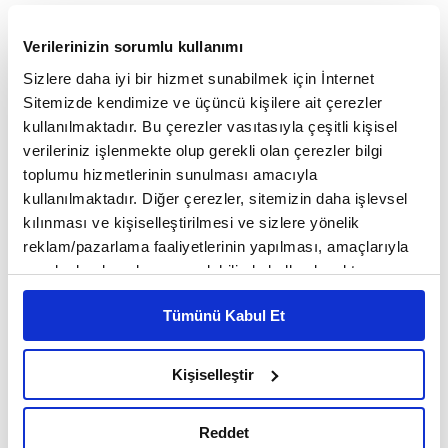
Dünyada salgının olumsuz etkileri azalıp
Verilerinizin sorumlu kullanımı
Sizlere daha iyi bir hizmet sunabilmek için İnternet
ekonomide taşlar yerine oturdukça Türkiye'nin
Sitemizde kendimize ve üçüncü kişilere ait çerezler
yakaladığı ivmenin hızının da arttığına vurgu yapan
kullanılmaktadır. Bu çerezler vasıtasıyla çeşitli kişisel
verileriniz işlenmekte olup gerekli olan çerezler bilgi
Erdoğan, "2020'yi suhuletle atlatmamız, 2021
toplumu hizmetlerinin sunulması amacıyla
senesine güçlü bir başlangıç yapmamızı sağladı.
kullanılmaktadır. Diğer çerezler, sitemizin daha işlevsel
kılınması ve kişiselleştirilmesi ve sizlere yönelik
2021 yılının ocak-nisan döneminde ihracatımız
reklam/pazarlama faaliyetlerinin yapılması, amaçlarıyla
geçen seneye göre yüzde 33,1 artışla 68 milyar 752
sınırlı olarak açık rızanız dahilinde kullanılacaktır.
Çerezlere ilişkin tercihlerinizi çerez paneli vasıtasıyla
milyon dolara çıktı. Bu iyimser tablonun
Tümünü Kabul Et
belirleyebilirsiniz. Çerezlere ilişkin detaylı bilgi için
oluşmasında ülkelerimiz arasındaki dış ticaret
Ayarlar butonuna tıklayabilir,
Çerez Bilgilendirme
Metnimizi ziyaret edebilirsiniz.
artışının da katkısı olduğunu görüyoruz. 2021
Kişiselleştir
6698 sayılı Kişisel Verilerin Korunması Kanunu uyarınca
yılının ilk 4 ayında ihracatımız, önceki yılın aynı
hazırlanmış olan İnternet Sitesi Aydınlatma Metnimizi
Reddet
okumak ve sitemizi ziyaretiniz kapsamında
dönemine göre yüzde 45 artarak 4 milyar 272