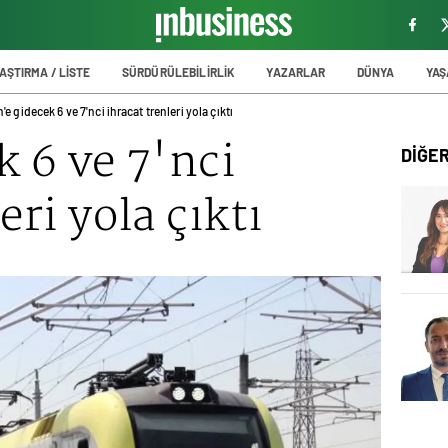
AŞTIRMA / LİSTE
SÜRDÜRÜLEBİLİRLİK
YAZARLAR
DÜNYA
YA
n'e gidecek 6 ve 7'nci ihracat trenleri yola çıktı
k 6 ve 7'nci
DİĞE
eri yola çıktı