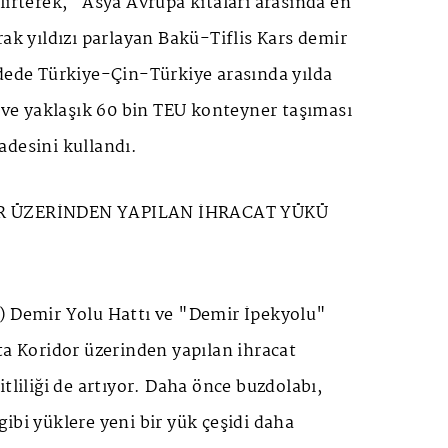
lirterek, "Asya Avrupa kıtaları arasında en
rak yıldızı parlayan Bakü-Tiflis Kars demir
adede Türkiye-Çin-Türkiye arasında yılda
i ve yaklaşık 60 bin TEU konteyner taşıması
adesini kullandı.
R ÜZERİNDEN YAPILAN İHRACAT YÜKÜ
) Demir Yolu Hattı ve "Demir İpekyolu"
ta Koridor üzerinden yapılan ihracat
tliliği de artıyor. Daha önce buzdolabı,
ibi yüklere yeni bir yük çeşidi daha