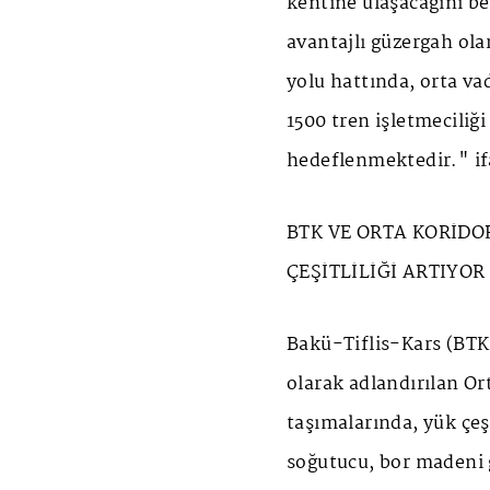
kentine ulaşacağını be
avantajlı güzergah ola
yolu hattında, orta v
1500 tren işletmeciliğ
hedeflenmektedir." if
BTK VE ORTA KORİDO
ÇEŞİTLİLİĞİ ARTIYOR
Bakü-Tiflis-Kars (BTK
olarak adlandırılan Or
taşımalarında, yük çeşi
soğutucu, bor madeni g