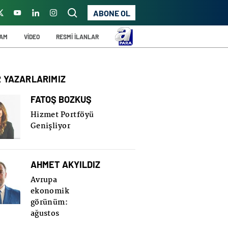
ABONE OL
ŞAM
VİDEO
RESMİ İLANLAR
R YAZARLARIMIZ
FATOŞ BOZKUŞ
Hizmet Portföyü
Genişliyor
AHMET AKYILDIZ
Avrupa
ekonomik
görünüm:
ağustos