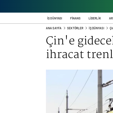
İŞ DÜNYASI
FİNANS
LİDERLİK
AR
ANA SAYFA
SEKTÖRLER
İŞ DÜNYASI
Çi
Çin'e gidece
ihracat trenl