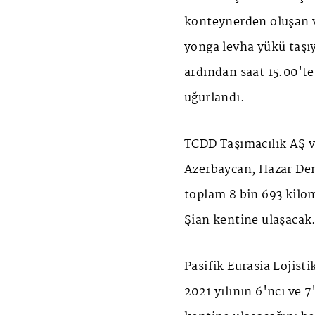
konteynerden oluşan v
yonga levha yükü taşı
ardından saat 15.00'te
uğurlandı.
TCDD Taşımacılık AŞ ve 
Azerbaycan, Hazar Den
toplam 8 bin 693 kilom
Şian kentine ulaşacak
Pasifik Eurasia Lojis
2021 yılının 6'ncı ve 7