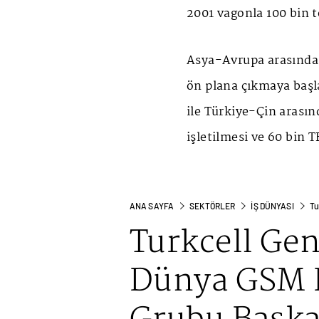
2001 vagonla 100 bin t
Asya-Avrupa arasında e
ön plana çıkmaya başl
ile Türkiye-Çin arasınd
işletilmesi ve 60 bin 
ANA SAYFA
SEKTÖRLER
İŞ DÜNYASI
Tu
Turkcell Ge
Dünya GSM B