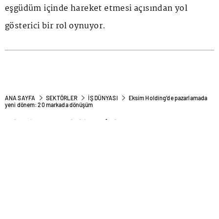
eşgüdüm içinde hareket etmesi açısından yol
gösterici bir rol oynuyor.
ANA SAYFA
SEKTÖRLER
İŞ DÜNYASI
Eksim Holding’de pazarlamada
yeni dönem: 20 markada dönüşüm
Eksim Holding’de
pazarlamada yeni dönem: 20
markada dönüşüm