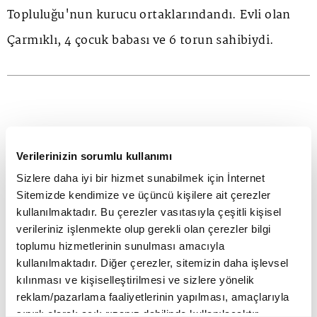
Topluluğu'nun kurucu ortaklarındandı. Evli olan
Çarmıklı, 4 çocuk babası ve 6 torun sahibiydi.
ANA SAYFA
SEKTÖRLER
İŞ DÜNYASI
Turkcell Genel Müdürü, Dünya
GSM Birliği Teknoloji Grubu Başkanı oldu
Verilerinizin sorumlu kullanımı
Turkcell Genel Müdürü, Dünya
Sizlere daha iyi bir hizmet sunabilmek için İnternet
Sitemizde kendimize ve üçüncü kişilere ait çerezler
GSM Birliği Teknoloji Grubu
kullanılmaktadır. Bu çerezler vasıtasıyla çeşitli kişisel
Başkanı oldu
verileriniz işlenmekte olup gerekli olan çerezler bilgi
toplumu hizmetlerinin sunulması amacıyla
kullanılmaktadır. Diğer çerezler, sitemizin daha işlevsel
kılınması ve kişiselleştirilmesi ve sizlere yönelik
reklam/pazarlama faaliyetlerinin yapılması, amaçlarıyla
sınırlı olarak açık rızanız dahilinde kullanılacaktır.