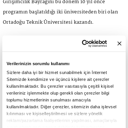
Girişimcilik Bayrağını bu dönem 10 yıl önce
programın başlatıldığı iki üniversiteden biri olan
Ortadoğu Teknik Üniversitesi kazandı.
İlk kez dijital olarak gerçekleştirilen ve 80
konuşmacı ile 50'den fazla mentorun yer aldığı
TÜSİAD Bu Gençlikte İŞ Var! Girişimcilik Kampında
Verilerinizin sorumlu kullanımı
girişimci adayları; Fikir ve ihtiyaç doğrulamadan,
Sizlere daha iyi bir hizmet sunabilmek için İnternet
Sitemizde kendimize ve üçüncü kişilere ait çerezler
tasarım odaklı düşünmeye; yalın girişim
kullanılmaktadır. Bu çerezler vasıtasıyla çeşitli kişisel
metodolojisinden iş modeli kanvasına, prototip
verileriniz işlenmekte olup gerekli olan çerezler bilgi
toplumu hizmetlerinin sunulması amacıyla
oluşturmadan dijital pazarlamaya, fikri haklardan
kullanılmaktadır. Diğer çerezler, sitemizin daha işlevsel
şirketleşmeye, fizibiliteden sunum tekniklerine,
kılınması ve kişiselleştirilmesi ve sizlere yönelik
reklam/pazarlama faaliyetlerinin yapılması, amaçlarıyla
yurt içi ve yurt dışı girişim ekosistemlerinden
sınırlı olarak açık rızanız dahilinde kullanılacaktır.