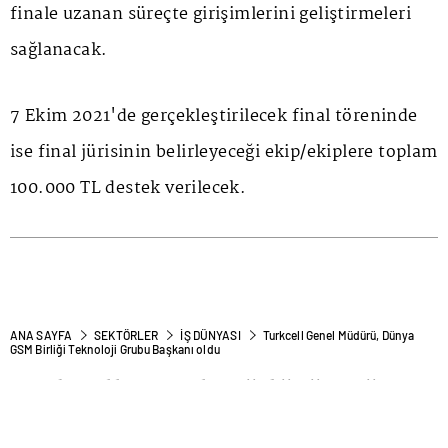
finale uzanan süreçte girişimlerini geliştirmeleri
sağlanacak.
7 Ekim 2021'de gerçekleştirilecek final töreninde
ise final jürisinin belirleyeceği ekip/ekiplere toplam
100.000 TL destek verilecek.
ANA SAYFA
SEKTÖRLER
İŞ DÜNYASI
Turkcell Genel Müdürü, Dünya
GSM Birliği Teknoloji Grubu Başkanı oldu
Turkcell Genel Müdürü, Dünya
GSM Birliği Teknoloji Grubu