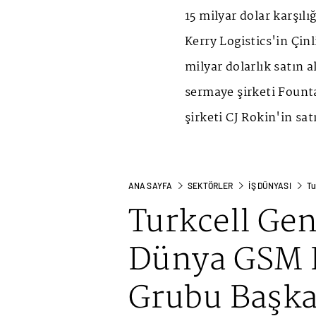
15 milyar dolar karşılı
Kerry Logistics'in Çin
milyar dolarlık satın 
sermaye şirketi Founta
şirketi CJ Rokin'in sa
ANA SAYFA
SEKTÖRLER
İŞ DÜNYASI
Tu
Turkcell Ge
Dünya GSM B
Grubu Başka