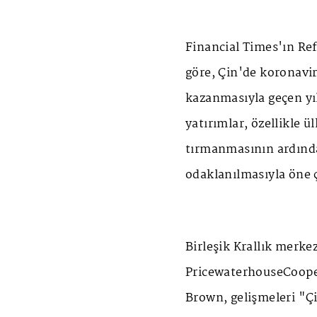
Financial Times'ın Ref
göre, Çin'de koronavi
kazanmasıyla geçen yı
yatırımlar, özellikle ü
tırmanmasının ardında
odaklanılmasıyla öne ç
Birleşik Krallık merke
PricewaterhouseCooper
Brown, gelişmeleri "Çi