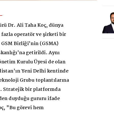
rü Dr. Ali Taha Koç, dünya
azla operatör ve şirketi bir
a GSM Birliği'nin (GSMA)
kanlığı'na getirildi. Aynı
önetim Kurulu Üyesi de olan
istan'ın Yeni Delhi kentinde
Teknoloji Grubu toplantılarına
. Stratejik bir platformda
vden duyduğu gururu ifade
oç, "Bu görevi hem