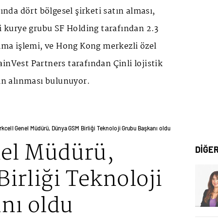
ğında dört bölgesel şirketi satın alması,
li kurye grubu SF Holding tarafından 2.3
alma işlemi, ve Hong Kong merkezli özel
inVest Partners tarafından Çinli lojistik
tın alınması bulunuyor.
rkcell Genel Müdürü, Dünya GSM Birliği Teknoloji Grubu Başkanı oldu
nel Müdürü,
DİĞE
irliği Teknoloji
nı oldu