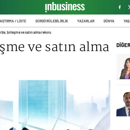
AŞTIRMA / LİSTE
SÜRDÜRÜLEBİLİRLİK
YAZARLAR
DÜNYA
YA
n'de, birleşme ve satın alma rekoru
eşme ve satın alma
DİĞE