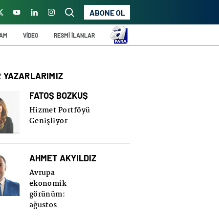
ABONE OL
ŞAM
VİDEO
RESMİ İLANLAR
R YAZARLARIMIZ
FATOŞ BOZKUŞ
Hizmet Portföyü
Genişliyor
AHMET AKYILDIZ
Avrupa
ekonomik
görünüm:
ağustos