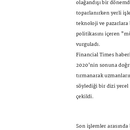
olağandışı bir dönemd
toparlanırken yerli iş
teknoloji ve pazarlar
politikasını içeren "m
vurguladı.
Financial Times habe
2020'nin sonuna doğru
tırmanarak uzmanların
söylediği bir dizi yere
çekildi.
Son işlemler arasında 