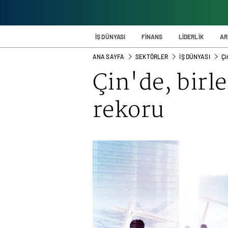
İŞ DÜNYASI
FİNANS
LİDERLİK
AR
ANA SAYFA
SEKTÖRLER
İŞ DÜNYASI
Çi
Çin'de, birl
rekoru