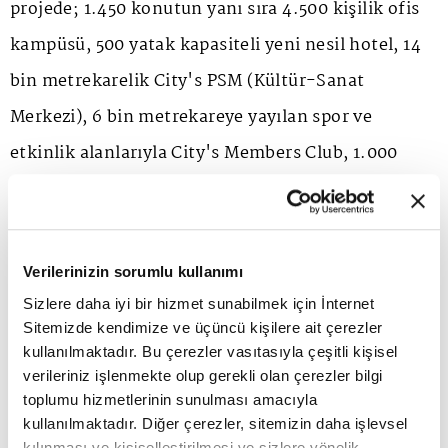
projede; 1.450 konutun yanı sıra 4.500 kişilik ofis
kampüsü, 500 yatak kapasiteli yeni nesil hotel, 14
bin metrekarelik City's PSM (Kültür-Sanat
Merkezi), 6 bin metrekareye yayılan spor ve
etkinlik alanlarıyla City's Members Club, 1.000
metrekarelik City's lounge ve sosyal alanlar yer
alacak.
Verilerinizin sorumlu kullanımı
Evden ofise 2 dakika
Sizlere daha iyi bir hizmet sunabilmek için İnternet
Sitemizde kendimize ve üçüncü kişilere ait çerezler
kullanılmaktadır. Bu çerezler vasıtasıyla çeşitli kişisel
Proje fonksiyonları arasındaki mesafeleri
verileriniz işlenmekte olup gerekli olan çerezler bilgi
somutlaştıran Toner, şunları kaydetti: "City's
toplumu hizmetlerinin sunulması amacıyla
kullanılmaktadır. Diğer çerezler, sitemizin daha işlevsel
Residences'ta evinizden ofisinize 2 dakikada,
kılınması ve kişiselleştirilmesi ve sizlere yönelik