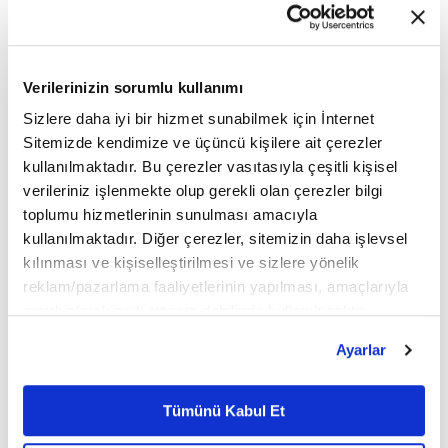
Verilerinizin sorumlu kullanımı
Sizlere daha iyi bir hizmet sunabilmek için İnternet
Sitemizde kendimize ve üçüncü kişilere ait çerezler
kullanılmaktadır. Bu çerezler vasıtasıyla çeşitli kişisel
10:43 - 27.07.2026, Pazartesi
verileriniz işlenmekte olup gerekli olan çerezler bilgi
toplumu hizmetlerinin sunulması amacıyla
kullanılmaktadır. Diğer çerezler, sitemizin daha işlevsel
Azimut Portföy, Mesa ve Quvars Invest,
kılınması ve kişiselleştirilmesi ve sizlere yönelik
gayrimenkul yatırımlarının finansmanı, arazi
reklam/pazarlama faaliyetlerinin yapılması, amaçlarıyla
sınırlı olarak açık rızanız dahilinde kullanılacaktır.
geliştirme ve proje üretim süreçlerini tek çatı
Çerezlere ilişkin tercihlerinizi çerez paneli vasıtasıyla
Ayarlar
altında buluşturacak stratejik iş birliğini
belirleyebilirsiniz. Çerezlere ilişkin detaylı bilgi için
Ayarlar butonuna tıklayabilir,
Çerez Bilgilendirme
duyurdu. İş birliği kapsamında orta vadede
Metnimizi ziyaret edebilirsiniz.
Tümünü Kabul Et
milyar dolarlık yatırım ekosistemi
6698 sayılı Kişisel Verilerin Korunması Kanunu uyarınca