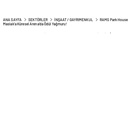
ANA SAYFA
SEKTÖRLER
İNŞAAT / GAYRIMENKUL
RAMS Park House
Maslak’a Küresel Arena’da Ödül Yağmuru!
RAMS Park House Maslak’a
Küresel Arena’da Ödül
Yağmuru!