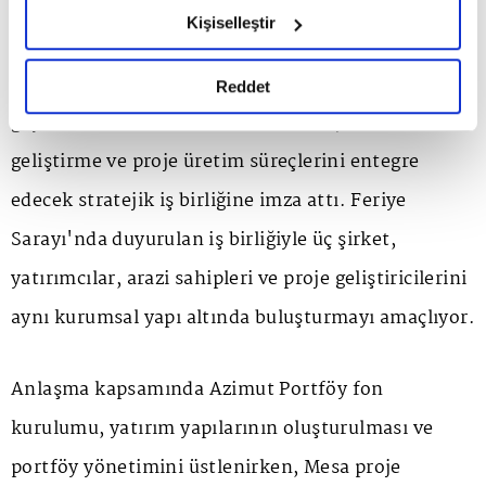
hazırlanmış olan İnternet Sitesi Aydınlatma Metnimizi
oluşturulması hedefleniyor.
Kişiselleştir
okumak ve sitemizi ziyaretiniz kapsamında
gerçekleştirilen veri işleme faaliyetleri ile ilgili daha
Azimut Portföy, Mesa ve Quvars Invest,
detaylı bilgi almak için lütfen
tıklayınız.
Reddet
gayrimenkul sektöründe finansman, arazi
geliştirme ve proje üretim süreçlerini entegre
edecek stratejik iş birliğine imza attı. Feriye
Sarayı'nda duyurulan iş birliğiyle üç şirket,
yatırımcılar, arazi sahipleri ve proje geliştiricilerini
aynı kurumsal yapı altında buluşturmayı amaçlıyor.
Anlaşma kapsamında Azimut Portföy fon
kurulumu, yatırım yapılarının oluşturulması ve
portföy yönetimini üstlenirken, Mesa proje