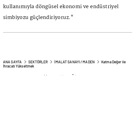
kullanımıyla döngüsel ekonomi ve endüstriyel
simbiyozu güçlendiriyoruz."
ANA SAYFA
SEKTÖRLER
İMALAT SANAYI / MADEN
Katma Değer ile
İhracatı Yükseltmek
Katma Değer ile İhracatı
Yükseltmek