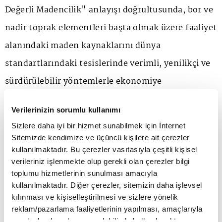
Değerli Madencilik" anlayışı doğrultusunda, bor ve
nadir toprak elementleri başta olmak üzere faaliyet
alanındaki maden kaynaklarını dünya
standartlarındaki tesislerinde verimli, yenilikçi ve
sürdürülebilir yöntemlerle ekonomiye
kazandırarak küresel ölçekte değer üretiyor.
Verilerinizin sorumlu kullanımı
Yalnızca maden üreten bir kamu kuruluşu değil,
Sizlere daha iyi bir hizmet sunabilmek için İnternet
stratejik kaynakları yüksek katma değerli ürünlere
Sitemizde kendimize ve üçüncü kişilere ait çerezler
kullanılmaktadır. Bu çerezler vasıtasıyla çeşitli kişisel
dönüştüren, küresel ölçekte düşünen ve
verileriniz işlenmekte olup gerekli olan çerezler bilgi
sürdürülebilirliği iş modelinin merkezine
toplumu hizmetlerinin sunulması amacıyla
kullanılmaktadır. Diğer çerezler, sitemizin daha işlevsel
yerleştirmiş bir madencilik vizyonunun
kılınması ve kişiselleştirilmesi ve sizlere yönelik
temsilcisiyiz. "Önce İnsan ve Çevre, Sonra Katma
reklam/pazarlama faaliyetlerinin yapılması, amaçlarıyla
sınırlı olarak açık rızanız dahilinde kullanılacaktır.