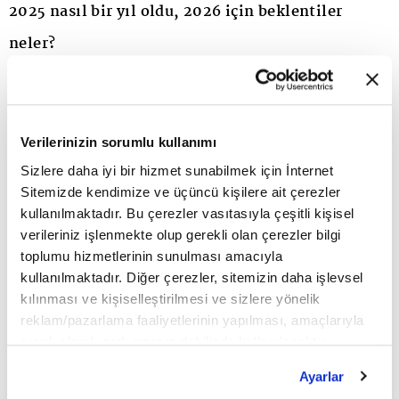
2025 nasıl bir yıl oldu, 2026 için beklentiler
neler?
2025 yılı, Türk madencilik sektörü için küresel
ekonomideki belirsizliklere ve tedarik zincirindeki
dalgalanmalara karşı büyük bir direnç
Verilerinizin sorumlu kullanımı
gösterdiğimiz bir yıl oldu. Yılı, zorlu piyasa
Sizlere daha iyi bir hizmet sunabilmek için İnternet
Sitemizde kendimize ve üçüncü kişilere ait çerezler
koşullarına ve özellikle Çin pazarındaki dönemsel
kullanılmaktadır. Bu çerezler vasıtasıyla çeşitli kişisel
yavaşlamaya rağmen 6,2 milyar dolarlık bir ihracat
verileriniz işlenmekte olup gerekli olan çerezler bilgi
toplumu hizmetlerinin sunulması amacıyla
rakamıyla kapatmayı başardık. Bu rakam, bir
kullanılmaktadır. Diğer çerezler, sitemizin daha işlevsel
önceki yıla göre yaklaşık yüzde 3,4'lük bir artışa
kılınması ve kişiselleştirilmesi ve sizlere yönelik
reklam/pazarlama faaliyetlerinin yapılması, amaçlarıyla
işaret ediyor. Ancak bizim asıl odak noktamız
sınırlı olarak açık rızanız dahilinde kullanılacaktır.
hacimsel büyümeden ziyade, sektörün yapısal
Çerezlere ilişkin tercihlerinizi çerez paneli vasıtasıyla
Ayarlar
belirleyebilirsiniz. Çerezlere ilişkin detaylı bilgi için
dönüşümüydü. 2025'te Enerji ve Tabii Kaynaklar